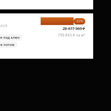
26 234 850 ₽
-11%
№419
29 477 360 ₽
799 843 ₽ за м²
я под ключ
те потом