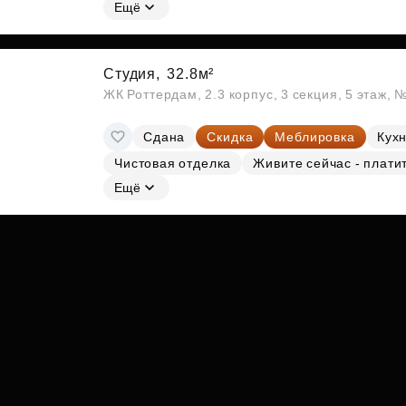
Субсидии
Ещё
Студия,
32.8м²
ЖК Роттердам, 2.3 корпус, 3 секция, 5 этаж, 
Сдана
Скидка
Меблировка
Кухн
Чистовая отделка
Живите сейчас - плати
Ещё