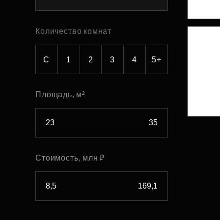
Рефинансирование
Количество комнат
С
1
2
3
4
5+
Площадь, м²
Стоимость, млн ₽