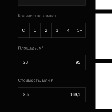
Рефинансирование
Количество комнат
С
1
2
3
4
5+
Площадь, м²
Стоимость, млн ₽