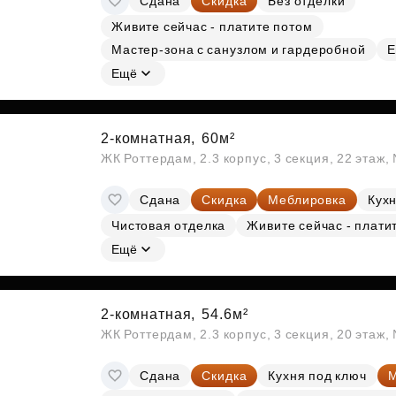
Сдана
Скидка
Без отделки
Живите сейчас - платите потом
Мастер-зона с санузлом и гардеробной
Е
Ещё
2-комнатная,
60м²
ЖК Роттердам, 2.3 корпус, 3 секция, 22 этаж
Сдана
Скидка
Меблировка
Кухн
Чистовая отделка
Живите сейчас - плати
Ещё
2-комнатная,
54.6м²
ЖК Роттердам, 2.3 корпус, 3 секция, 20 этаж
Сдана
Скидка
Кухня под ключ
М