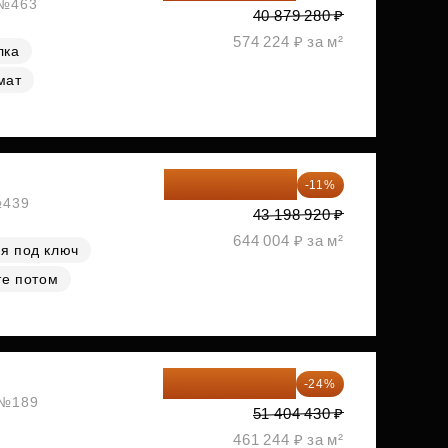
 №463
40 879 280 ₽
574 224 ₽ за м²
лка
мат
38 447 039 ₽
-11%
№439
43 198 920 ₽
644 004 ₽ за м²
я под ключ
те потом
39 067 367 ₽
-24%
, №189
51 404 430 ₽
461 244 ₽ за м²