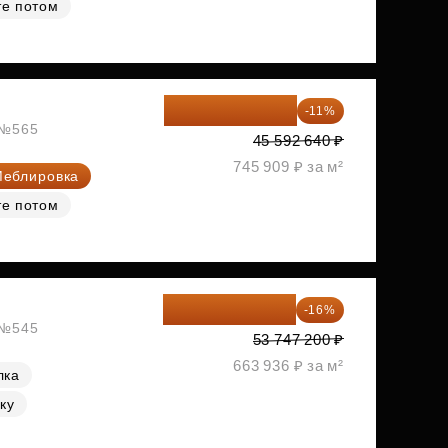
те потом
40 577 450 ₽
-11%
, №565
45 592 640 ₽
745 909 ₽ за м²
еблировка
те потом
45 147 648 ₽
-16%
, №545
53 747 200 ₽
663 936 ₽ за м²
лка
ку