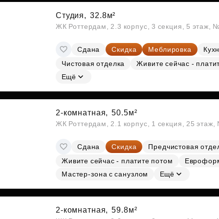
Студия,
32.8м²
ЖК Роттердам, 2.3 корпус, 3 секция, 5 этаж, 
Сдана
Скидка
Меблировка
Кухн
Чистовая отделка
Живите сейчас - плати
Ещё
2-комнатная,
50.5м²
ЖК Роттердам, 2.1 корпус, 1 секция, 25 этаж
Сдана
Скидка
Предчистовая отде
Живите сейчас - платите потом
Еврофор
Мастер-зона с санузлом
Ещё
2-комнатная,
59.8м²