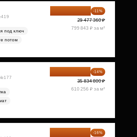
26 234 850 ₽
-11%
№419
29 477 360 ₽
799 843 ₽ за м²
я под ключ
те потом
30 817 928 ₽
-14%
, №177
35 834 800 ₽
610 256 ₽ за м²
лка
мат
34 338 595 ₽
-16%