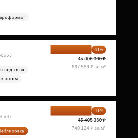
вроформат
40 055 340 ₽
-11%
, №553
45 006 000 ₽
667 589 ₽ за м²
я под ключ
те потом
40 410 770 ₽
-11%
, №537
45 405 360 ₽
740 124 ₽ за м²
еблировка