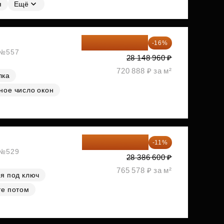
я
Ещё
23 645 126 ₽
-16%
, №557
28 148 960 ₽
720 888 ₽ за м²
лка
ное число окон
25 264 074 ₽
-11%
, №529
28 386 600 ₽
765 578 ₽ за м²
я под ключ
те потом