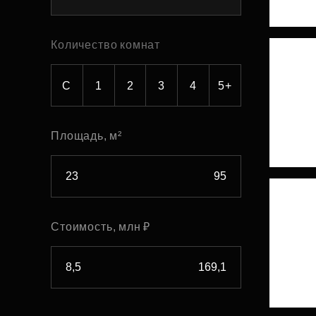
Рефинансирование
Количество комнат
С
1
2
3
4
5+
Площадь, м²
Стоимость, млн ₽