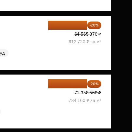
51 652 296 ₽
-20%
64 565 370 ₽
612 720 ₽ за м²
руд
57 086 848 ₽
-20%
71 358 560 ₽
784 160 ₽ за м²