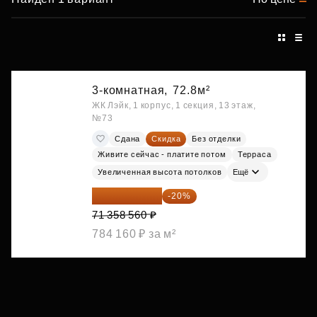
3-комнатная,
72.8м²
ЖК Лэйк, 1 корпус, 1 секция, 13 этаж,
№73
Сдана
Скидка
Без отделки
Живите сейчас - платите потом
Терраса
Увеличенная высота потолков
Ещё
57 086 848 ₽
-20%
71 358 560 ₽
784 160 ₽ за м²