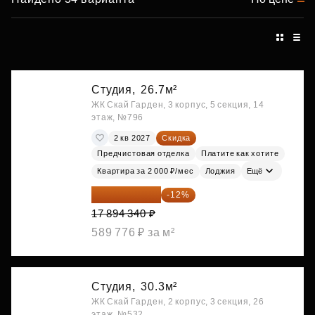
Студия,
26.7м²
ЖК Скай Гарден, 3 корпус, 5 секция, 14
этаж, №796
2 кв 2027
Скидка
Предчистовая отделка
Платите как хотите
Квартира за 2 000 ₽/мес
Лоджия
Ещё
15 747 019 ₽
-12%
17 894 340 ₽
589 776 ₽ за м²
Студия,
30.3м²
ЖК Скай Гарден, 2 корпус, 3 секция, 26
этаж, №532