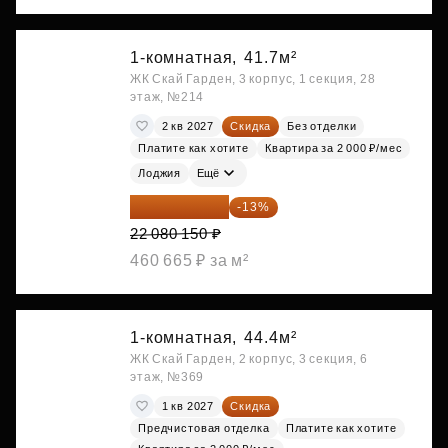
1-комнатная,
41.7м²
ЖК Скай Гарден, 3 корпус, 1 секция, 28
этаж, №214
2 кв 2027
Скидка
Без отделки
Платите как хотите
Квартира за 2 000 ₽/мес
Лоджия
Ещё
19 209 731 ₽
-13%
22 080 150 ₽
460 665 ₽ за м²
1-комнатная,
44.4м²
ЖК Скай Гарден, 2 корпус, 3 секция, 6
этаж, №369
1 кв 2027
Скидка
Предчистовая отделка
Платите как хотите