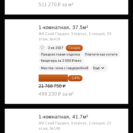
511 270 ₽ за м²
1-комнатная,
37.5м²
ЖК Скай Гарден, 3 корпус, 2 секция, 29
этаж, №419
2 кв 2027
Скидка
Предчистовая отделка
Платите как хотите
Квартира за 2 000 ₽/мес
Мастер-зона с гардеробной
Ещё
18 721 125 ₽
-14%
21 768 750 ₽
499 230 ₽ за м²
1-комнатная,
41.7м²
ЖК Скай Гарден, 3 корпус, 1 секция, 22
этаж, №166