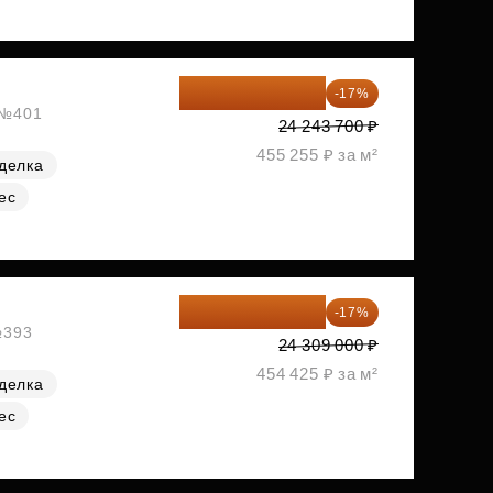
20 122 271 ₽
-17%
, №401
24 243 700 ₽
455 255 ₽ за м²
делка
ес
20 176 470 ₽
-17%
№393
24 309 000 ₽
454 425 ₽ за м²
делка
ес