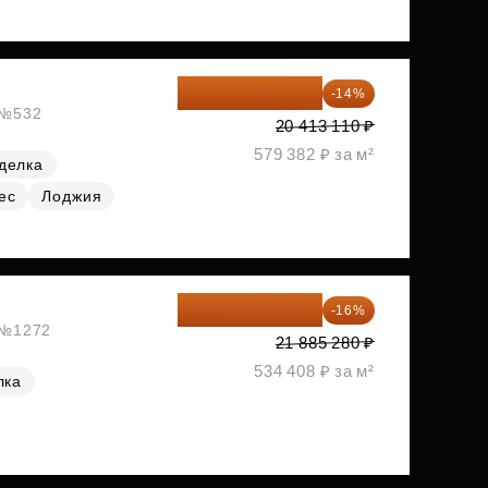
17 555 275 ₽
-14%
, №532
20 413 110 ₽
579 382 ₽ за м²
делка
ес
Лоджия
18 383 635 ₽
-16%
, №1272
21 885 280 ₽
534 408 ₽ за м²
лка