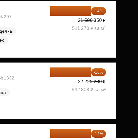
18 559 101 ₽
-14%
, №297
21 580 350 ₽
511 270 ₽ за м²
делка
ес
18 672 595 ₽
-16%
, №1332
22 229 280 ₽
542 808 ₽ за м²
лка
18 721 125 ₽
-14%