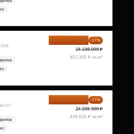
делка
ес
20 084 340 ₽
-17%
№345
24 198 000 ₽
452 350 ₽ за м²
делка
ес
20 090 399 ₽
-17%
, №107
24 205 300 ₽
438 655 ₽ за м²
делка
ес