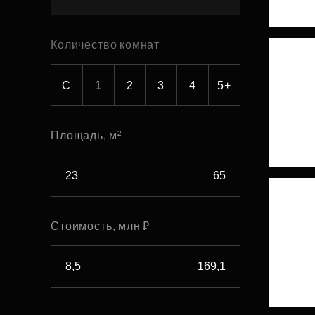
Рефинансирование
Количество комнат
С
1
2
3
4
5+
Площадь, м²
Стоимость, млн ₽