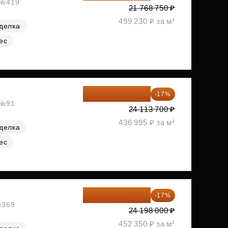
, №419
21 768 750 ₽
499 230 ₽ за м²
делка
ес
20 014 371 ₽
-17%
 №91
24 113 700 ₽
436 995 ₽ за м²
делка
ес
20 084 340 ₽
-17%
№369
24 198 000 ₽
452 350 ₽ за м²