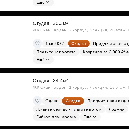
Субсидии
Ещё
Студия,
30.3м²
ЖК Скай Гарден, 2 корпус, 3 секция, 26 этаж
1 кв 2027
Скидка
Предчистовая от
Платите как хотите
Квартира за 2 000 ₽/м
Ещё
Студия,
34.4м²
ЖК Скай Гарден, 1 корпус, 7 секция, 15 этаж
Сдана
Скидка
Предчистовая отде
Живите сейчас - платите потом
Лоджия
Гибкая планировка
Ещё