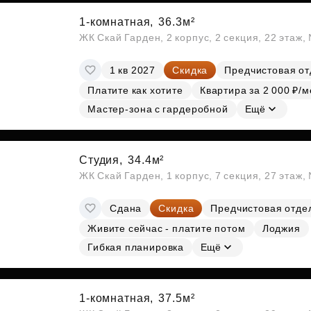
1-комнатная,
36.3м²
ЖК Скай Гарден, 2 корпус, 2 секция, 22 этаж
1 кв 2027
Скидка
Предчистовая от
Платите как хотите
Квартира за 2 000 ₽/м
Мастер-зона с гардеробной
Ещё
Студия,
34.4м²
ЖК Скай Гарден, 1 корпус, 7 секция, 27 этаж
Сдана
Скидка
Предчистовая отде
Живите сейчас - платите потом
Лоджия
Гибкая планировка
Ещё
1-комнатная,
37.5м²