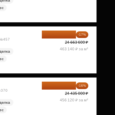
делка
ес
20 470 788 ₽
-17%
, №457
24 663 600 ₽
463 140 ₽ за м²
делка
ес
20 525 400 ₽
-16%
№370
24 435 000 ₽
456 120 ₽ за м²
делка
ес