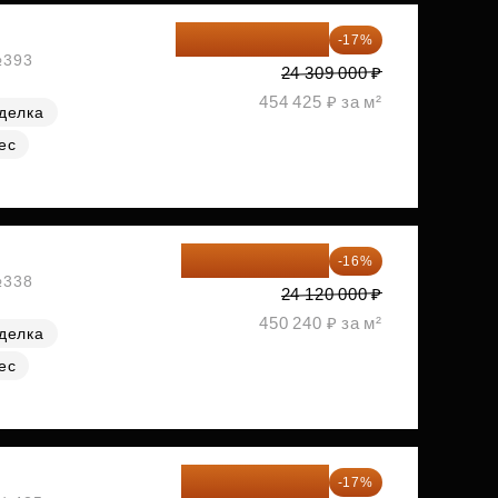
20 176 470 ₽
-17%
№393
24 309 000 ₽
454 425 ₽ за м²
делка
ес
20 260 800 ₽
-16%
№338
24 120 000 ₽
450 240 ₽ за м²
делка
ес
20 305 701 ₽
-17%