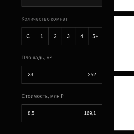
Рефинансирование
Количество комнат
С
1
2
3
4
5+
Площадь, м²
Стоимость, млн ₽