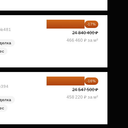
20 617 532 ₽
-17%
, №481
24 840 400 ₽
466 460 ₽ за м²
делка
ес
20 619 900 ₽
-16%
№394
24 547 500 ₽
458 220 ₽ за м²
делка
ес