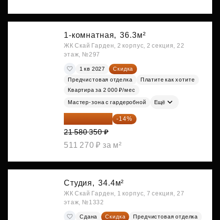
1-комнатная,
36.3м²
ЖК Скай Гарден, 2 корпус, 2 секция, 22
этаж, №297
1 кв 2027
Скидка
Предчистовая отделка
Платите как хотите
Квартира за 2 000 ₽/мес
Мастер-зона с гардеробной
Ещё
18 559 101 ₽
-14%
21 580 350 ₽
511 270 ₽ за м²
Студия,
34.4м²
ЖК Скай Гарден, 1 корпус, 7 секция, 27
этаж, №1332
Сдана
Скидка
Предчистовая отделка