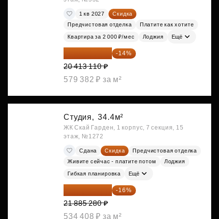
1 кв 2027
Скидка
Предчистовая отделка
Платите как хотите
Квартира за 2 000 ₽/мес
Лоджия
Ещё
17 555 275 ₽
-14%
20 413 110 ₽
579 382 ₽ за м²
Студия,
34.4м²
ЖК Скай Гарден, 1 корпус, 7 секция, 15
этаж, №1272
Сдана
Скидка
Предчистовая отделка
Живите сейчас - платите потом
Лоджия
Гибкая планировка
Ещё
18 383 635 ₽
-16%
21 885 280 ₽
534 408 ₽ за м²