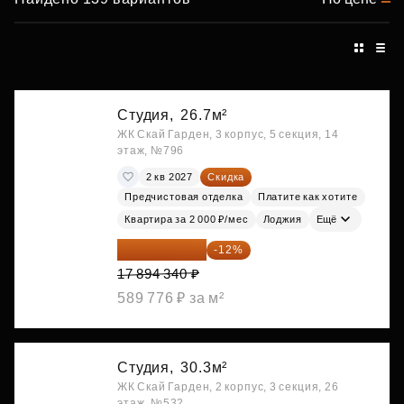
Студия,
26.7м²
ЖК Скай Гарден, 3 корпус, 5 секция, 14
этаж, №796
2 кв 2027
Скидка
Предчистовая отделка
Платите как хотите
Квартира за 2 000 ₽/мес
Лоджия
Ещё
15 747 019 ₽
-12%
17 894 340 ₽
589 776 ₽ за м²
Студия,
30.3м²
ЖК Скай Гарден, 2 корпус, 3 секция, 26
этаж, №532