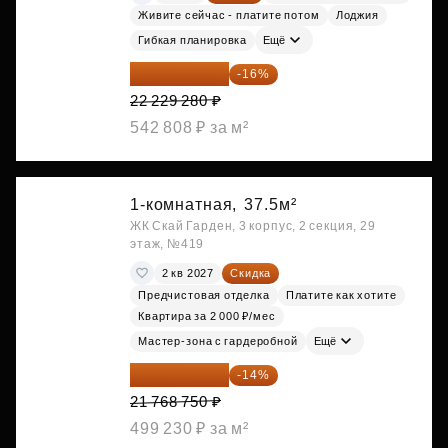
Живите сейчас - платите потом
Лоджия
Гибкая планировка
Ещё
18 672 595 ₽
-16%
22 229 280 ₽
542 808 ₽ за м²
1-комнатная,
37.5м²
ЖК Скай Гарден, 3 корпус, 2 секция, 29
этаж, №419
2 кв 2027
Скидка
Предчистовая отделка
Платите как хотите
Квартира за 2 000 ₽/мес
Мастер-зона с гардеробной
Ещё
18 721 125 ₽
-14%
21 768 750 ₽
499 230 ₽ за м²