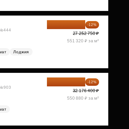
23 982 420 ₽
-12%
, №444
27 252 750 ₽
551 320 ₽ за м²
мат
Лоджия
28 315 232 ₽
-12%
, №903
32 176 400 ₽
550 880 ₽ за м²
мат