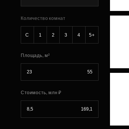
Рефинансирование
Количество комнат
С
1
2
3
4
5+
Площадь, м²
Стоимость, млн ₽