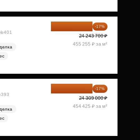
20 122 271 ₽
-17%
, №401
24 243 700 ₽
455 255 ₽ за м²
делка
ес
20 176 470 ₽
-17%
№393
24 309 000 ₽
454 425 ₽ за м²
делка
ес