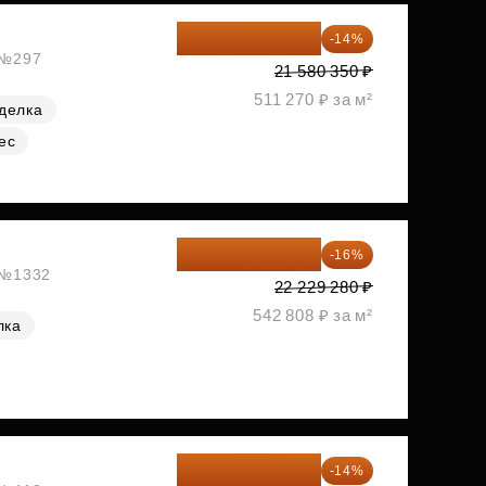
18 559 101 ₽
-14%
, №297
21 580 350 ₽
511 270 ₽ за м²
делка
ес
18 672 595 ₽
-16%
, №1332
22 229 280 ₽
542 808 ₽ за м²
лка
18 721 125 ₽
-14%