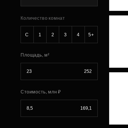
Рефинансирование
Количество комнат
С
1
2
3
4
5+
Площадь, м²
Стоимость, млн ₽