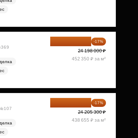
делка
ес
20 084 340 ₽
-17%
№369
24 198 000 ₽
452 350 ₽ за м²
делка
ес
20 090 399 ₽
-17%
, №107
24 205 300 ₽
438 655 ₽ за м²
делка
ес