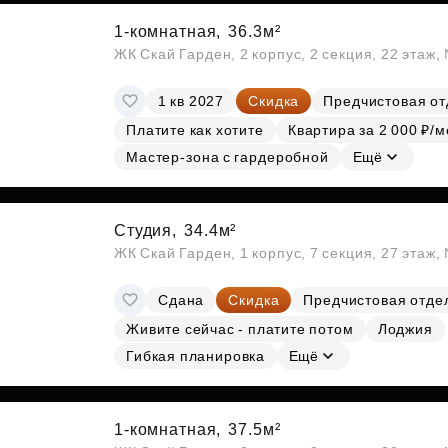
1-комнатная,
36.3м²
ЖК Скай Гарден, 2 корпус, 2 секция, 22 этаж
1 кв 2027
Скидка
Предчистовая от
Платите как хотите
Квартира за 2 000 ₽/м
Мастер-зона с гардеробной
Ещё
Студия,
34.4м²
ЖК Скай Гарден, 1 корпус, 7 секция, 27 этаж
Сдана
Скидка
Предчистовая отде
Живите сейчас - платите потом
Лоджия
Гибкая планировка
Ещё
1-комнатная,
37.5м²