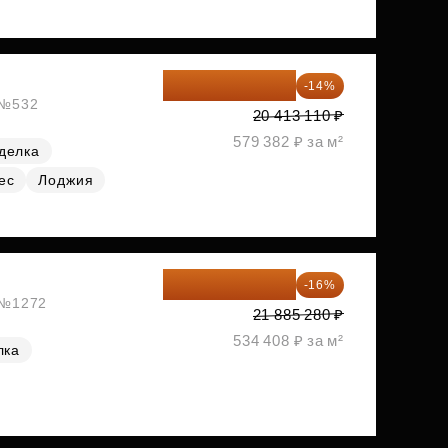
17 555 275 ₽
-14%
, №532
20 413 110 ₽
579 382 ₽ за м²
делка
ес
Лоджия
18 383 635 ₽
-16%
, №1272
21 885 280 ₽
534 408 ₽ за м²
лка