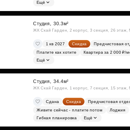
Субсидии
Ещё
Студия,
30.3м²
ЖК Скай Гарден, 2 корпус, 3 секция, 26 этаж
1 кв 2027
Скидка
Предчистовая от
Платите как хотите
Квартира за 2 000 ₽/м
Ещё
Студия,
34.4м²
ЖК Скай Гарден, 1 корпус, 7 секция, 15 этаж
Сдана
Скидка
Предчистовая отде
Живите сейчас - платите потом
Лоджия
Гибкая планировка
Ещё