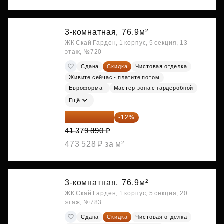
3-комнатная,
76.9м²
ЖК Скай Гарден, 1 корпус, 5 секция, 13
этаж, №720
Сдана
Скидка
Чистовая отделка
Живите сейчас - платите потом
Евроформат
Мастер-зона с гардеробной
Ещё
36 414 303 ₽
-12%
41 379 890 ₽
473 528 ₽ за м²
3-комнатная,
76.9м²
ЖК Скай Гарден, 1 корпус, 5 секция, 20
этаж, №783
Сдана
Скидка
Чистовая отделка