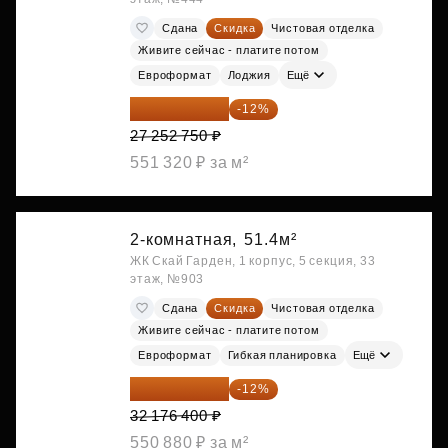
Сдана
Скидка
Чистовая отделка
Живите сейчас - платите потом
Евроформат
Лоджия
Ещё
23 982 420 ₽
-12%
27 252 750 ₽
551 320 ₽ за м²
2-комнатная,
51.4м²
ЖК Скай Гарден, 1 корпус, 5 секция, 33
этаж, №903
Сдана
Скидка
Чистовая отделка
Живите сейчас - платите потом
Евроформат
Гибкая планировка
Ещё
28 315 232 ₽
-12%
32 176 400 ₽
550 880 ₽ за м²