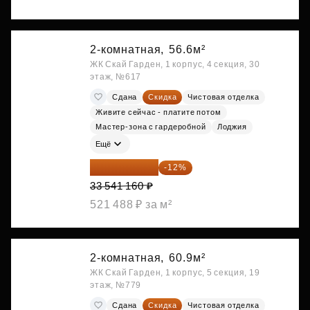
2-комнатная,
56.6м²
ЖК Скай Гарден, 1 корпус, 4 секция, 30
этаж, №617
Сдана
Скидка
Чистовая отделка
Живите сейчас - платите потом
Мастер-зона с гардеробной
Лоджия
Ещё
29 516 221 ₽
-12%
33 541 160 ₽
521 488 ₽ за м²
2-комнатная,
60.9м²
ЖК Скай Гарден, 1 корпус, 5 секция, 19
этаж, №779
Сдана
Скидка
Чистовая отделка