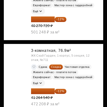
Живите сейчас - платите потом
Евроформат
Мастер-зона с гардеробной
Ещё
35 438 234 ₽
-12%
40 270 720 ₽
501 248 ₽ за м²
3-комнатная,
76.9м²
ЖК Скай Гарден, 1 корпус, 5 секция, 12
этаж, №711
Сдана
Скидка
Чистовая отделка
Живите сейчас - платите потом
Евроформат
Мастер-зона с гардеробной
Ещё
36 312 795 ₽
-12%
41 264 540 ₽
472 208 ₽ за м²