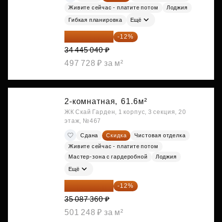
Живите сейчас - платите потом
Лоджия
Гибкая планировка
Ещё
30 311 635 ₽
-12%
34 445 040 ₽
497 728 ₽ за м²
2-комнатная,
61.6м²
ЖК Скай Гарден, 1 корпус, 3 секция, 20
этаж, №467
Сдана
Скидка
Чистовая отделка
Живите сейчас - платите потом
Мастер-зона с гардеробной
Лоджия
Ещё
30 876 877 ₽
-12%
35 087 360 ₽
501 248 ₽ за м²