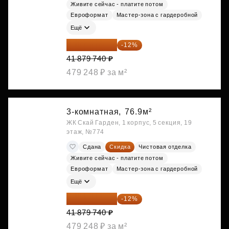
Живите сейчас - платите потом
Евроформат
Мастер-зона с гардеробной
Ещё
36 854 171 ₽
-12%
41 879 740 ₽
479 248 ₽ за м²
3-комнатная,
76.9м²
ЖК Скай Гарден, 1 корпус, 5 секция, 19
этаж, №774
Сдана
Скидка
Чистовая отделка
Живите сейчас - платите потом
Евроформат
Мастер-зона с гардеробной
Ещё
36 854 171 ₽
-12%
41 879 740 ₽
479 248 ₽ за м²