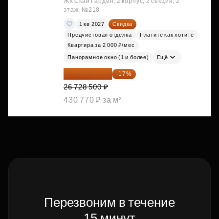
ЖК Скай Гарден, 2 корпус, 2 секция, 2
этаж, №218
1 кв 2027
Скидка
Предчистовая отделка
Платите как хотите
Квартира за 2 000 ₽/мес
Панорамное окно (1 и более)
Ещё
22 184 655 ₽
-17%
26 728 500 ₽
430 770 ₽ за м²
Перезвоним в течение
15 минут