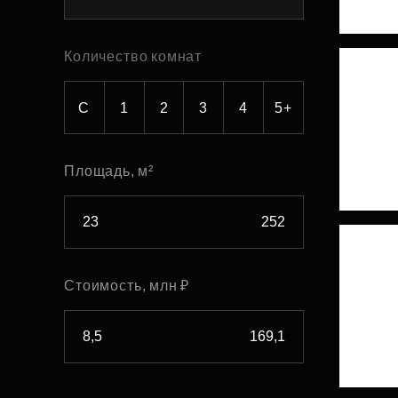
Рефинансирование
Количество комнат
С
1
2
3
4
5+
Площадь, м²
Стоимость, млн ₽