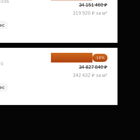
№336
34 151 460 ₽
319 920 ₽ за м²
ес
28 558 829 ₽
-18%
№1
34 827 840 ₽
342 432 ₽ за м²
ес