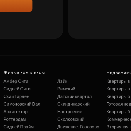
Жилые комплексы
Недвижим
Амбер Сити
Лэйк
Квартиры в
Сидней Сити
Римский
Квартиры в 
Скай Гарден
Датский квартал
Квартиры б
Симоновский Вал
Скандинавский
Готовая не
Архитектор
Настроение
Квартиры б
Роттердам
Сколковский
Коммерчес
Сидней Прайм
Движение. Говорово
Вторичная 