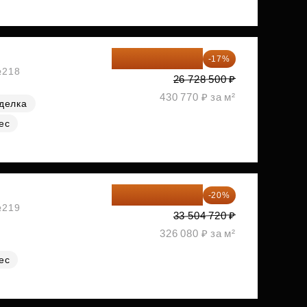
22 184 655 ₽
-17%
№218
26 728 500 ₽
430 770 ₽ за м²
делка
ес
26 803 776 ₽
-20%
№219
33 504 720 ₽
326 080 ₽ за м²
ес