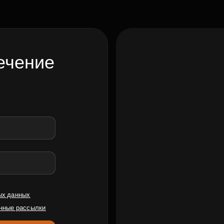
ечение
ых данных
нные рассылки