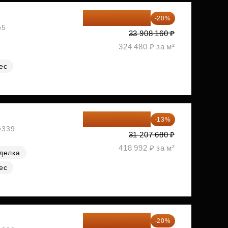
27 126 528 ₽
-20%
№5
33 908 160 ₽
324 480 ₽ за м²
ес
27 150 682 ₽
-13%
№339
31 207 680 ₽
418 992 ₽ за м²
делка
ес
27 321 168 ₽
-20%