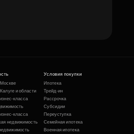
ость
Условия покупки
 Москве
Ипотека
Калуге и области
Трейд-ин
изнес-класса
Рассрочка
движимость
Субсидии
изнес-класса
Переуступка
кая недвижимость
Семейная ипотека
недвижимость
Военная ипотека