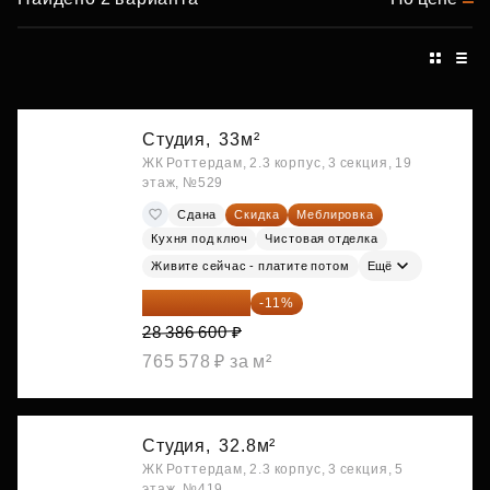
Студия,
33м²
ЖК Роттердам, 2.3 корпус, 3 секция, 19
этаж, №529
Сдана
Скидка
Меблировка
Кухня под ключ
Чистовая отделка
Живите сейчас - платите потом
Ещё
25 264 074 ₽
-11%
28 386 600 ₽
765 578 ₽ за м²
Студия,
32.8м²
ЖК Роттердам, 2.3 корпус, 3 секция, 5
этаж, №419