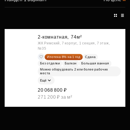
2-комнатная,
74м²
ЖК Римский, 7 корпус, 1 секция, 7 этаж,
№35
Ипотека 8% на 1 год
Сдана
Без отделки
Балкон
Большая ванная
Можно оборудовать 2 или более рабочих
места
Ещё
20 068 800 ₽
271 200 ₽ за м²