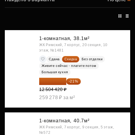
1-комнатная,
38.1м²
ЖК Римский, 7 корпус, 20 секция, 10
этаж, №1481
Сдана
Скидка
Без отделки
Живите сейчас - платите потом
Большая кухня
9 878 492 ₽
-21%
12 504 420 ₽
259 278 ₽ за м²
1-комнатная,
40.7м²
ЖК Римский, 7 корпус, 9 секция, 5 этаж,
№572