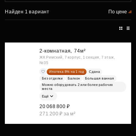
Найден 1 вариант
По цене
2-комнатная,
74м²
ЖК Римский, 7 корпус, 1 секция, 7 этаж,
№35
Ипотека 8% на 1 год
Сдана
Без отделки
Балкон
Большая ванная
Можно оборудовать 2 или более рабочих
места
Ещё
20 068 800 ₽
271 200 ₽ за м²