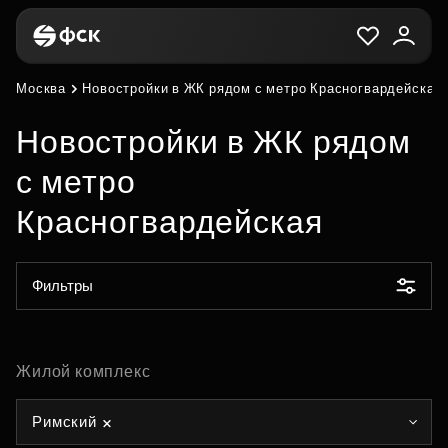
Москва
Новостройки в ЖК рядом с метро Красногвардейская
Новостройки в ЖК рядом
с метро
Красногвардейская
Фильтры
Жилой комплекс
Римский