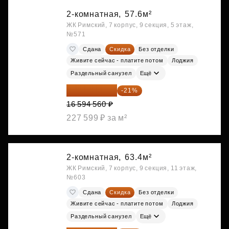
2-комнатная,
57.6м²
ЖК Римский, 7 корпус, 9 секция, 5 этаж,
№571
Сдана
Скидка
Без отделки
Живите сейчас - платите потом
Лоджия
Раздельный санузел
Ещё
13 109 702 ₽
-21%
16 594 560 ₽
227 599 ₽ за м²
2-комнатная,
63.4м²
ЖК Римский, 7 корпус, 9 секция, 11 этаж,
№603
Сдана
Скидка
Без отделки
Живите сейчас - платите потом
Лоджия
Раздельный санузел
Ещё