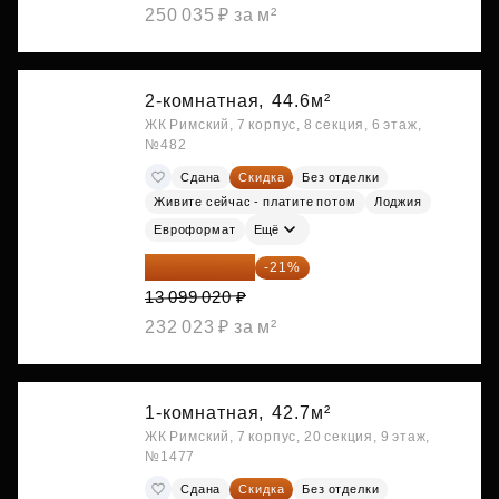
250 035 ₽ за м²
2-комнатная,
44.6м²
ЖК Римский, 7 корпус, 8 секция, 6 этаж,
№482
Сдана
Скидка
Без отделки
Живите сейчас - платите потом
Лоджия
Евроформат
Ещё
10 348 226 ₽
-21%
13 099 020 ₽
232 023 ₽ за м²
1-комнатная,
42.7м²
ЖК Римский, 7 корпус, 20 секция, 9 этаж,
№1477
Сдана
Скидка
Без отделки