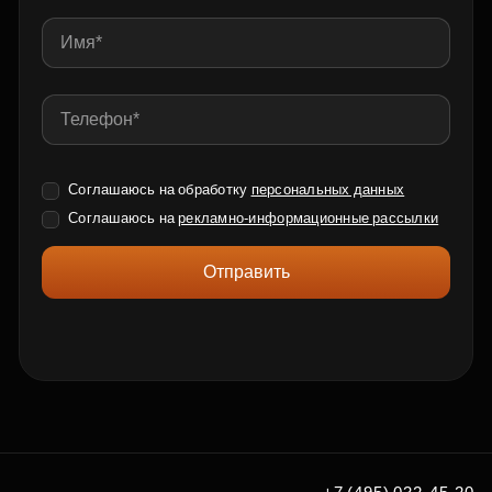
Соглашаюсь на обработку
персональных данных
Соглашаюсь на
рекламно-информационные рассылки
Отправить