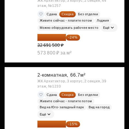
ЖК Архитектор, 3 корпус, 2 секция, 44
этаж, №1257
Сдана
Скидка
Без отделки
Живите сейчас - платите потом
Лоджия
Можно оборудовать рабочее место
Ещё
24 845 540 ₽
-24%
32 691 500 ₽
573 800 ₽ за м²
2-комнатная,
66.7м²
ЖК Архитектор, 3 корпус, 2 секция, 39
этаж, №1233
Сдана
Скидка
Без отделки
Живите сейчас - платите потом
Вид на Юго-западный парк
Вид на город
Ещё
33 166 575 ₽
-15%