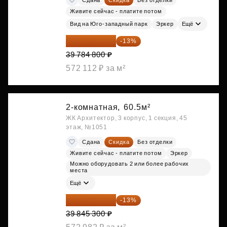
Живите сейчас - платите потом
Вид на Юго-западный парк
Эркер
Ещё
34 612 776 ₽
-13%
39 784 800 ₽
572 112 ₽ за м²
2-комнатная,
60.5м²
ЖК Архитектор, 3 корпус, 1 секция, 45
этаж, №1051
Сдана
Скидка
Без отделки
Живите сейчас - платите потом
Эркер
Можно оборудовать 2 или более рабочих
места
Ещё
34 665 411 ₽
-13%
39 845 300 ₽