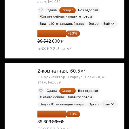
этаж, №1031
Сдана
Скидка
Без отделки
Живите сейчас - платите потом
Вид на Юго-западный парк
Эркер
Ещё
34 402 236 ₽
-13%
39 542 800 ₽
568 632 ₽ за м²
2-комнатная,
60.5м²
ЖК Архитектор, 3 корпус, 1 секция, 42
этаж, №1039
Сдана
Скидка
Без отделки
Живите сейчас - платите потом
Вид на Юго-западный парк
Эркер
Ещё
34 454 871 ₽
-13%
39 603 300 ₽