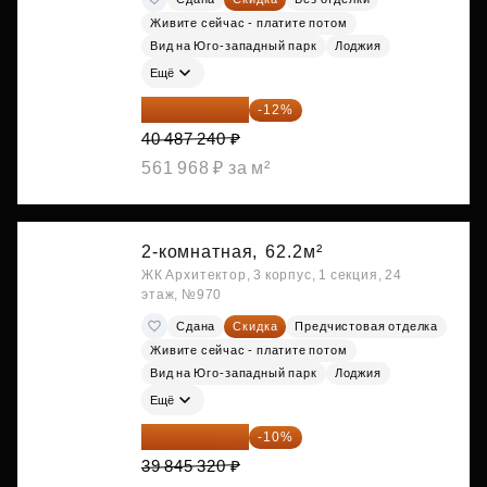
Живите сейчас - платите потом
Вид на Юго-западный парк
Лоджия
Ещё
35 628 771 ₽
-12%
40 487 240 ₽
561 968 ₽ за м²
2-комнатная,
62.2м²
ЖК Архитектор, 3 корпус, 1 секция, 24
этаж, №970
Сдана
Скидка
Предчистовая отделка
Живите сейчас - платите потом
Вид на Юго-западный парк
Лоджия
Ещё
35 860 788 ₽
-10%
39 845 320 ₽