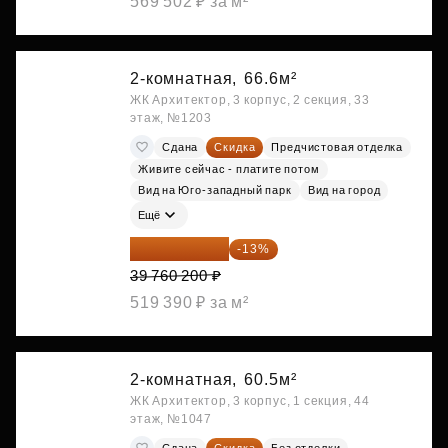
569 502 ₽ за м²
2-комнатная,
66.6м²
ЖК Архитектор, 3 корпус, 2 секция, 33
этаж, №1203
Сдана
Скидка
Предчистовая отделка
Живите сейчас - платите потом
Вид на Юго-западный парк
Вид на город
Ещё
34 591 374 ₽
-13%
39 760 200 ₽
519 390 ₽ за м²
2-комнатная,
60.5м²
ЖК Архитектор, 3 корпус, 1 секция, 44
этаж, №1047
Сдана
Скидка
Без отделки