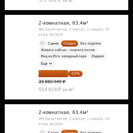
572 982 ₽ за м²
2-комнатная,
63.4м²
ЖК Архитектор, 3 корпус, 1 секция, 36
этаж, №1018
Сдана
Скидка
Без отделки
Живите сейчас - платите потом
Вид на Юго-западный парк
Лоджия
Ещё
35 182 435 ₽
-12%
39 980 040 ₽
554 928 ₽ за м²
2-комнатная,
63.4м²
ЖК Архитектор, 3 корпус, 1 секция, 44
этаж, №1050
Сдана
Скидка
Без отделки