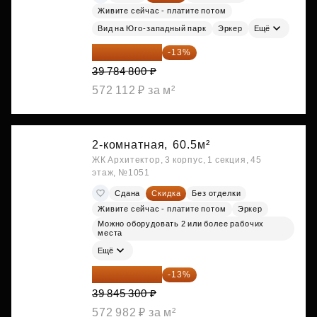
Живите сейчас - платите потом
Вид на Юго-западный парк
Эркер
Ещё
34 612 776 ₽
-13%
39 784 800 ₽
572 112 ₽ за м²
2-комнатная,
60.5м²
ЖК Архитектор, 3 корпус, 1 секция, 45
этаж, №1051
Сдана
Скидка
Без отделки
Живите сейчас - платите потом
Эркер
Можно оборудовать 2 или более рабочих
места
Ещё
34 665 411 ₽
-13%
39 845 300 ₽
572 982 ₽ за м²