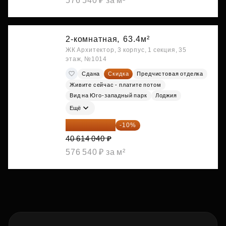
576 540 ₽ за м²
2-комнатная,
63.4м²
ЖК Архитектор, 3 корпус, 1 секция, 35
этаж, №1014
Сдана
Скидка
Предчистовая отделка
Живите сейчас - платите потом
Вид на Юго-западный парк
Лоджия
Ещё
36 552 636 ₽
-10%
40 614 040 ₽
576 540 ₽ за м²