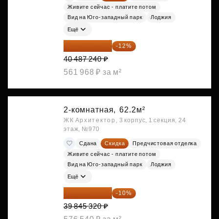
Живите сейчас - платите потом
Вид на Юго-западный парк
Лоджия
Ещё
35 628 771 ₽
-12%
40 487 240 ₽
561 968 ₽ за м²
2-комнатная,
62.2м²
ЖК Архитектор, 3 корпус, 1 секция, 24
этаж, №970
Сдана
Скидка
Предчистовая отделка
Живите сейчас - платите потом
Вид на Юго-западный парк
Лоджия
Ещё
35 860 788 ₽
-10%
39 845 320 ₽