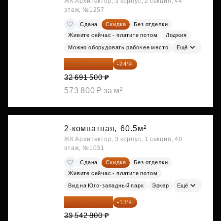
ЖК Архитектор, 3 корпус, 2 секция, 44
этаж, №1257
Сдана
Скидка
Без отделки
Живите сейчас - платите потом
Лоджия
Можно оборудовать рабочее место
Ещё
24 845 540 ₽
-24%
32 691 500 ₽
573 800 ₽ за м²
2-комнатная,
60.5м²
ЖК Архитектор, 3 корпус, 1 секция, 40
этаж, №1031
Сдана
Скидка
Без отделки
Живите сейчас - платите потом
Вид на Юго-западный парк
Эркер
Ещё
34 402 236 ₽
-13%
39 542 800 ₽