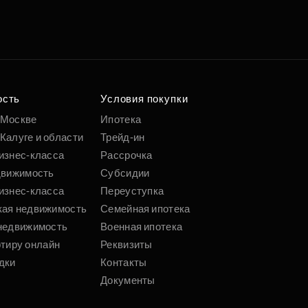
ость
Условия покупки
 Москве
Ипотека
Калуге и области
Трейд-ин
изнес-класса
Рассрочка
движимость
Субсидии
изнес-класса
Переуступка
кая недвижимость
Семейная ипотека
недвижимость
Военная ипотека
ртиру онлайн
Реквизиты
дки
Контакты
Документы