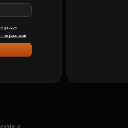
ых данных
нные рассылки
комнатные