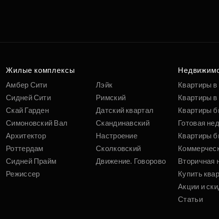
Жилые комплексы
Недвижим
Амбер Сити
Лэйк
Квартиры в
Сидней Сити
Римский
Квартиры в 
Скай Гарден
Датский квартал
Квартиры б
Симоновский Вал
Скандинавский
Готовая не
Архитектор
Настроение
Квартиры б
Роттердам
Сколковский
Коммерчес
Сидней Прайм
Движение. Говорово
Вторичная 
Режиссер
Купить ква
Акции и ски
Статьи