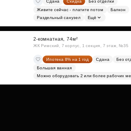
Сдана
Скидка
Без отделки
Субсидии
Живите сейчас - платите потом
Балкон
Раздельный санузел
Ещё
2-комнатная,
74м²
ЖК Римский, 7 корпус, 1 секция, 7 этаж, №35
Ипотека 8% на 1 год
Сдана
Без от
Большая ванная
Можно оборудовать 2 или более рабочих ме