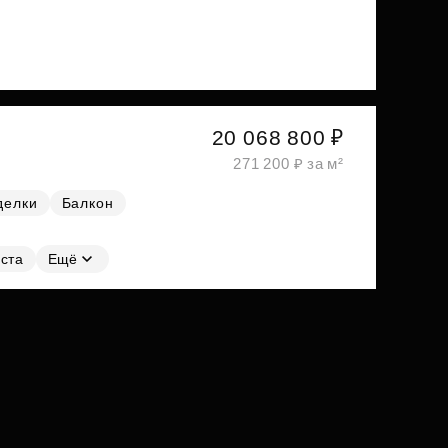
20 068 800 ₽
271 200 ₽ за м²
делки
Балкон
ста
Ещё