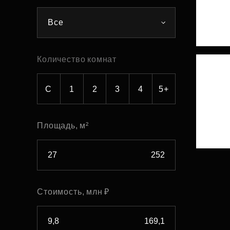
Рефинансирование
Все
Количество комнат
С
1
2
3
4
5+
Площадь, м²
Стоимость, млн ₽