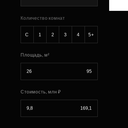
Рефинансирование
Количество комнат
С
1
2
3
4
5+
Площадь, м²
Стоимость, млн ₽