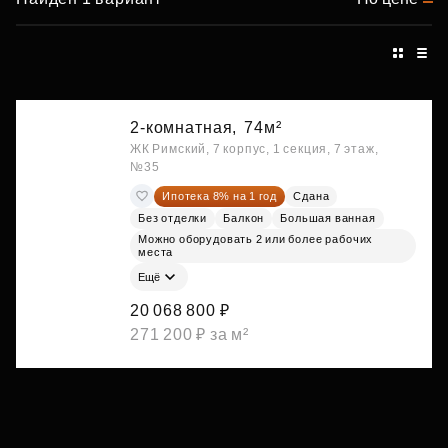
2-комнатная,
74м²
ЖК Римский, 7 корпус, 1 секция, 7 этаж,
№35
Ипотека 8% на 1 год
Сдана
Без отделки
Балкон
Большая ванная
Можно оборудовать 2 или более рабочих
места
Ещё
20 068 800 ₽
271 200 ₽ за м²