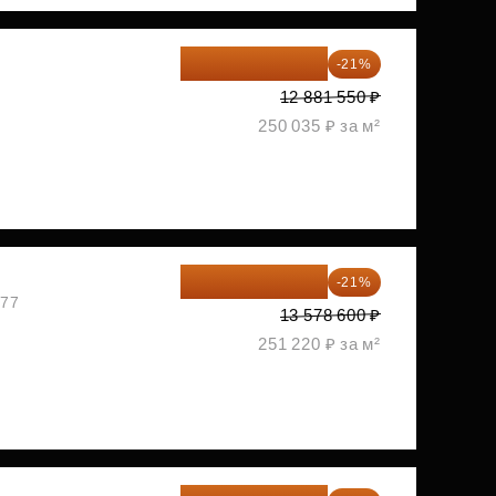
10 176 425 ₽
-21%
2
12 881 550 ₽
250 035 ₽ за м²
10 727 094 ₽
-21%
477
13 578 600 ₽
251 220 ₽ за м²