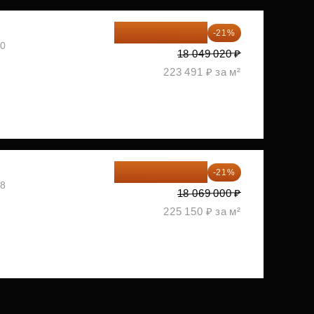
14 258 726 ₽
-21%
30
18 049 020 ₽
223 491 ₽ за м²
14 274 510 ₽
-21%
08
18 069 000 ₽
225 150 ₽ за м²