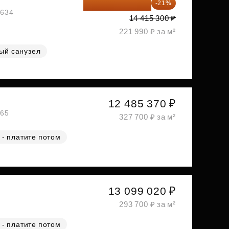
11 388 087 ₽
-21%
1634
14 415 300 ₽
221 990 ₽ за м²
ый санузел
12 485 370 ₽
465
327 700 ₽ за м²
 - платите потом
13 099 020 ₽
2
293 700 ₽ за м²
 - платите потом