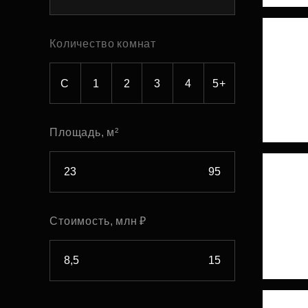
Рефинансирование
Количество комнат
С
1
2
3
4
5+
Площадь, м²
Стоимость, млн ₽