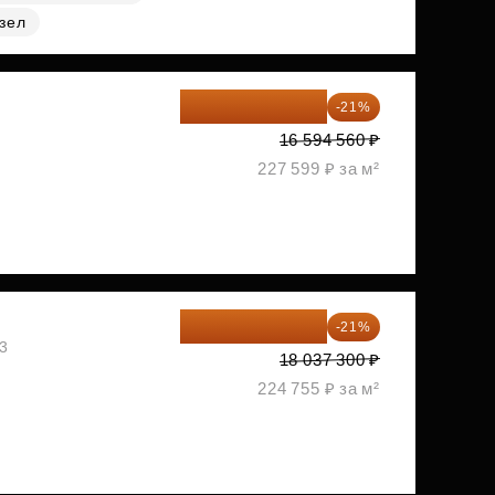
зел
13 109 702 ₽
-21%
1
16 594 560 ₽
227 599 ₽ за м²
14 249 467 ₽
-21%
03
18 037 300 ₽
224 755 ₽ за м²