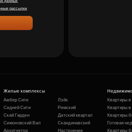
ых данных
нные рассылки
Жилые комплексы
Недвижим
Амбер Сити
Лэйк
Квартиры в
Сидней Сити
Римский
Квартиры в 
Скай Гарден
Датский квартал
Квартиры б
Симоновский Вал
Скандинавский
Готовая не
Архитектор
Настроение
Квартиры б