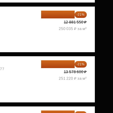
10 176 425 ₽
-21%
2
12 881 550 ₽
250 035 ₽ за м²
10 727 094 ₽
-21%
477
13 578 600 ₽
251 220 ₽ за м²