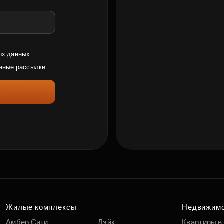
ых данных
нные рассылки
Жилые комплексы
Недвижим
Амбер Сити
Лэйк
Квартиры в