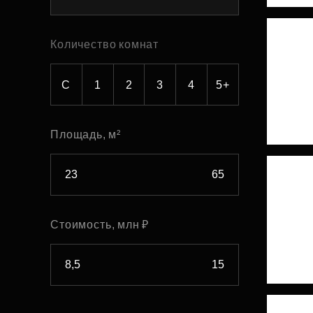
Рефинансирование
Количество комнат
С
1
2
3
4
5+
Площадь, м²
Стоимость, млн ₽