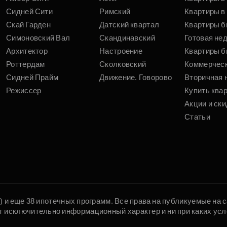
Сидней Сити
Римский
Квартиры в 
Скай Гарден
Датский квартал
Квартиры б
Симоновский Вал
Скандинавский
Готовая не
Архитектор
Настроение
Квартиры б
Роттердам
Сколковский
Коммерчес
Сидней Прайм
Движение. Говорово
Вторичная 
Режиссер
Купить ква
Акции и ски
Статьи
5) и еще 38 ипотечных программ. Все права на публикуемые на
т исключительно информационный характер и ни при каких усл