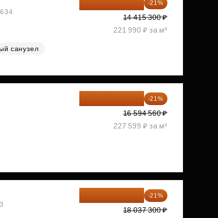
11 388 087 ₽
-21%
1634
14 415 300 ₽
221 990 ₽ за м²
ый санузел
13 109 702 ₽
-21%
1
16 594 560 ₽
227 599 ₽ за м²
14 249 467 ₽
-21%
03
18 037 300 ₽