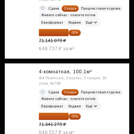
Сдана
Скидка
Предчистовая отделка
Живите сейчас - платите потом
Евроформат
Лоджия
Ещё
64 738 374 ₽
-9%
71 141 070 ₽
646 737 ₽ за м²
4-комнатная,
100.1м²
ЖК Режиссер, 3 корпус, 5 секция, 30
этаж, №788
Сдана
Скидка
Предчистовая отделка
Живите сейчас - платите потом
Евроформат
Лоджия
Ещё
64 920 556 ₽
-9%
71 341 270 ₽
648 557 ₽ за м²