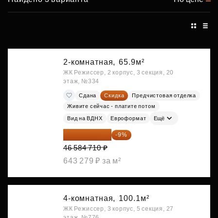
2-комнатная,
65.9м²
ЖК Режиссер, 2 корпус, 3 секция, 20
этаж, №334
Сдана
Скидка
Предчистовая отделка
Живите сейчас - платите потом
Вид на ВДНХ
Евроформат
Ещё
42 392 086 ₽
-9%
46 584 710 ₽
643 279 ₽ за м²
4-комнатная,
100.1м²
ЖК Режиссер, 3 корпус, 5 секция, 27
этаж, №776