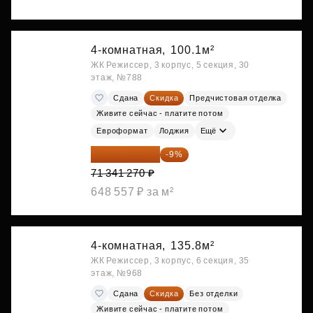
4-комнатная,
100.1м²
ЖК Режиссер, 3 корпус, 5 секция, 30
этаж, №788
Сдана
Скидка
Предчистовая отделка
Живите сейчас - платите потом
Евроформат
Лоджия
Ещё
64 920 556 ₽
-9%
71 341 270 ₽
648 557 ₽ за м²
4-комнатная,
135.8м²
ЖК Режиссер, 3 корпус, 6 секция, 35
этаж, №968
Сдана
Скидка
Без отделки
Живите сейчас - платите потом