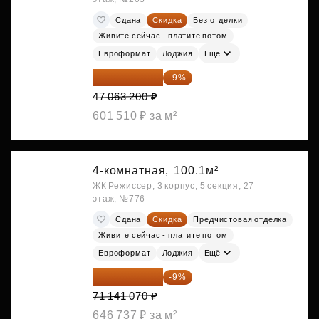
Сдана
Скидка
Без отделки
Живите сейчас - платите потом
Евроформат
Лоджия
Ещё
42 827 512 ₽
-9%
47 063 200 ₽
601 510 ₽ за м²
4-комнатная,
100.1м²
ЖК Режиссер, 3 корпус, 5 секция, 27
этаж, №776
Сдана
Скидка
Предчистовая отделка
Живите сейчас - платите потом
Евроформат
Лоджия
Ещё
64 738 374 ₽
-9%
71 141 070 ₽
646 737 ₽ за м²