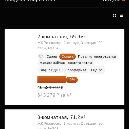
2-комнатная,
65.9м²
ЖК Режиссер, 2 корпус, 3 секция, 20
этаж, №334
Сдана
Скидка
Предчистовая отделка
Живите сейчас - платите потом
Вид на ВДНХ
Евроформат
Ещё
42 392 086 ₽
-9%
46 584 710 ₽
643 279 ₽ за м²
3-комнатная,
71.2м²
ЖК Режиссер, 1 корпус, 2 секция, 20
этаж, №203