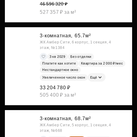
46 596 320 ₽
527 357 ₽ за м²
3-комнатная,
65.7м²
ЖК Амбер Сити, 6 корпус, 1 секция, 4
этаж, №1384
3 кв 2029
Без отделки
Платите как хотите
Квартира за 2 000 ₽/мес
Нестандартное окно
Увеличенное число окон
Ещё
33 204 780 ₽
505 400 ₽ за м²
3-комнатная,
68.7м²
ЖК Амбер Сити, 5 корпус, 1 секция, 4
этаж, №668