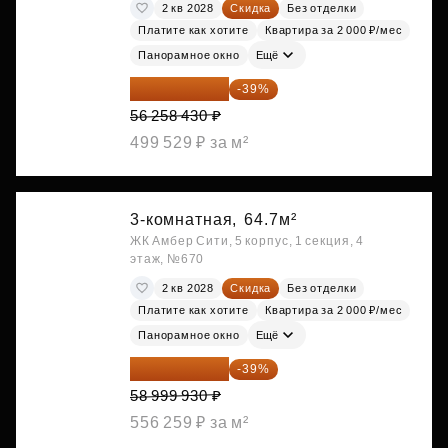
2 кв 2028
Скидка
Без отделки
Платите как хотите
Квартира за 2 000 ₽/мес
Панорамное окно
Ещё
34 317 642 ₽
-39%
56 258 430 ₽
499 529 ₽ за м²
3-комнатная,
64.7м²
ЖК Амбер Сити, 5 корпус, 1 секция, 4
этаж, №670
2 кв 2028
Скидка
Без отделки
Платите как хотите
Квартира за 2 000 ₽/мес
Панорамное окно
Ещё
35 989 957 ₽
-39%
58 999 930 ₽
556 259 ₽ за м²