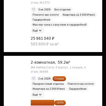
этаж, №1372
3 кв 2029
Без отделки
Платите как хотите
Квартира за 2 000 ₽/мес
Гардеробная
Мастер-зона с санузлом и гардеробной
Ещё
25 961 040 ₽
565 600 ₽ за м²
2-комнатная,
59.2м²
ЖК Амбер Сити, 5 корпус, 1 секция, 4
этаж, №666
2 кв 2028
Скидка
Предчистовая отделка
Платите как хотите
Квартира за 2 000 ₽/мес
Гардеробная
Ещё
31 219 534 ₽
-33%