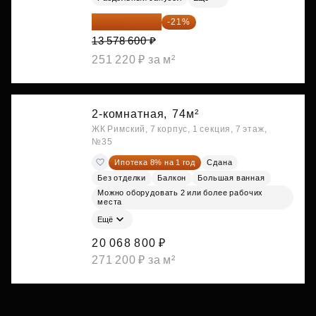
10 727 094 ₽
-21%
13 578 600 ₽
251 220 ₽ за м²
2-комнатная,
74м²
ЖК Римский, 7 корпус, 1 секция, 7 этаж,
№35
Ипотека 8% на 1 год
Сдана
Без отделки
Балкон
Большая ванная
Можно оборудовать 2 или более рабочих
места
Ещё
20 068 800 ₽
271 200 ₽ за м²