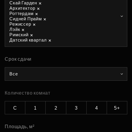
Скай Гарден
Архитектор
Роттердам
Сидней Прайм
Режиссер
Лэйк
Римский
Датский квартал
Срок сдачи
Все
Количество комнат
С
1
2
3
4
5+
Площадь, м²