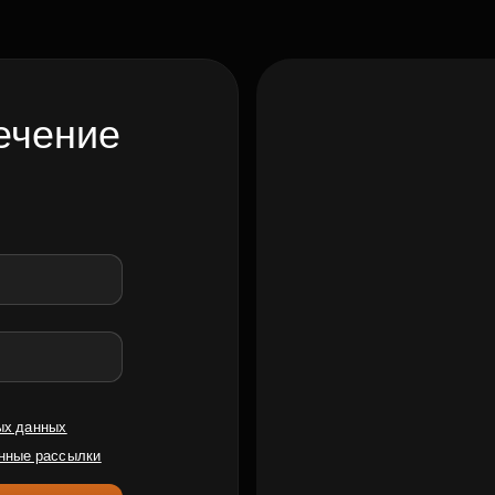
ечение
ых данных
нные рассылки