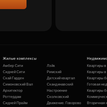
Жилые комплексы
Недвижим
Амбер Сити
Лэйк
Квартиры в
Сидней Сити
Римский
Квартиры в 
Скай Гарден
Датский квартал
Квартиры б
Симоновский Вал
Скандинавский
Готовая не
Архитектор
Настроение
Квартиры б
Роттердам
Сколковский
Коммерчес
Сидней Прайм
Движение. Говорово
Вторичная 