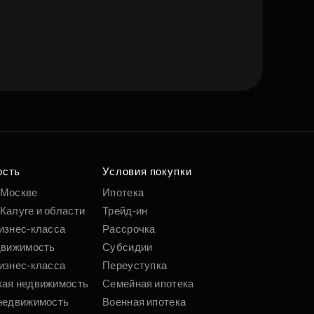
ость
Условия покупки
 Москве
Ипотека
Калуге и области
Трейд-ин
изнес-класса
Рассрочка
движимость
Субсидии
изнес-класса
Переуступка
кая недвижимость
Семейная ипотека
недвижимость
Военная ипотека