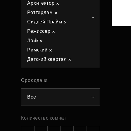
Архитектор
Рефинансирование
Роттердам
Сидней Прайм
Режиссер
Лэйк
Римский
Датский квартал
Срок сдачи
Все
Количество комнат