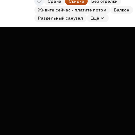
Сдана
Скидка
Без отделки
Субсидии
Живите сейчас - платите потом
Балкон
Раздельный санузел
Ещё