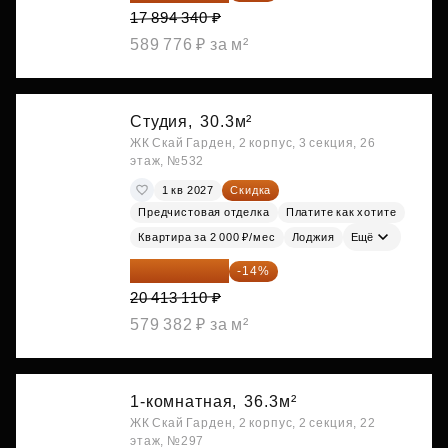
17 894 340 ₽
589 776 ₽ за м²
Студия,
30.3м²
ЖК Скай Гарден, 2 корпус, 3 секция, 26
этаж, №532
1 кв 2027
Скидка
Предчистовая отделка
Платите как хотите
Квартира за 2 000 ₽/мес
Лоджия
Ещё
17 555 275 ₽
-14%
20 413 110 ₽
579 382 ₽ за м²
1-комнатная,
36.3м²
ЖК Скай Гарден, 2 корпус, 2 секция, 22
этаж, №297