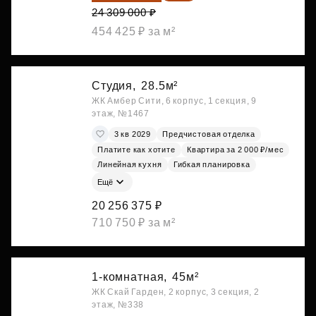
24 309 000 ₽
454 425 ₽ за м²
Студия,
28.5м²
ЖК Амбер Сити, 6 корпус, 1 секция, 9
этаж, №1467
3 кв 2029
Предчистовая отделка
Платите как хотите
Квартира за 2 000 ₽/мес
Линейная кухня
Гибкая планировка
Ещё
20 256 375 ₽
710 750 ₽ за м²
1-комнатная,
45м²
ЖК Скай Гарден, 2 корпус, 3 секция, 2
этаж, №338