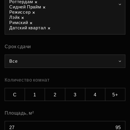
Роттердам
Сидней Прайм
Режиссер
Лэйк
Римский
Датский квартал
Срок сдачи
Все
Количество комнат
С
1
2
3
4
5+
Площадь, м²