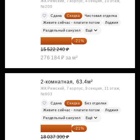
ЖК Римский, 7 корпус, 4 секция, 10 этаж,
№200
Сдана
Скидка
Чистовая отделка
Живите сейчас - платите потом
Лоджия
Раздельный санузел
Ещё
12 262 570 ₽
-21%
15 522 240 ₽
276 184 ₽ за м²
2-комнатная,
63.4м²
ЖК Римский, 7 корпус, 9 секция, 11 этаж,
№603
Сдана
Скидка
Без отделки
Живите сейчас - платите потом
Лоджия
Раздельный санузел
Ещё
14 249 467 ₽
-21%
18 037 300 ₽