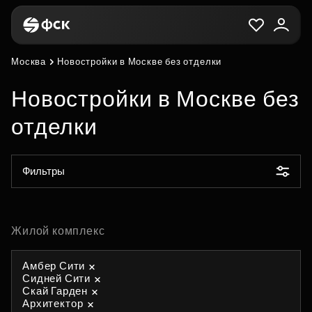
Москва
Новостройки в Москве без отделки
Новостройки в Москве без
отделки
Фильтры
Жилой комплекс
Амбер Сити
Сидней Сити
Скай Гарден
Архитектор