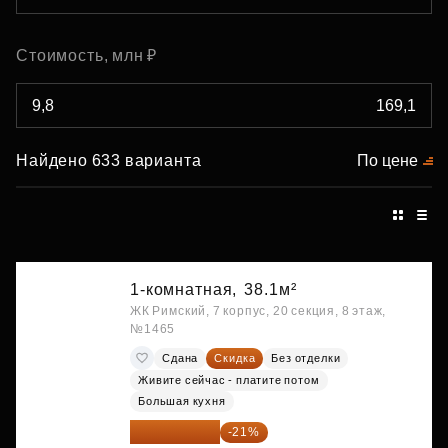
Стоимость, млн ₽
Найдено 633 варианта
По цене
1-комнатная,
38.1м²
ЖК Римский, 7 корпус, 20 секция, 8 этаж,
№1465
Сдана
Скидка
Без отделки
Живите сейчас - платите потом
Большая кухня
9 863 442 ₽
-21%