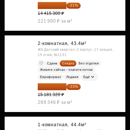
11 388 087 ₽
-21%
14 415 300 ₽
221 990 ₽ за м²
2-комнатная,
43.4м²
ЖК Датский квартал, 2 корпус, 17 секция,
15 этаж, №1131
Сдана
Скидка
Без отделки
Живите сейчас - платите потом
Евроформат
Лоджия
Ещё
11 689 616 ₽
-23%
15 181 320 ₽
269 346 ₽ за м²
1-комнатная,
44.4м²