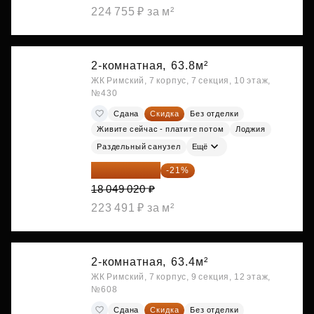
224 755 ₽ за м²
2-комнатная,
63.8м²
ЖК Римский, 7 корпус, 7 секция, 10 этаж,
№430
Сдана
Скидка
Без отделки
Живите сейчас - платите потом
Лоджия
Раздельный санузел
Ещё
14 258 726 ₽
-21%
18 049 020 ₽
223 491 ₽ за м²
2-комнатная,
63.4м²
ЖК Римский, 7 корпус, 9 секция, 12 этаж,
№608
Сдана
Скидка
Без отделки