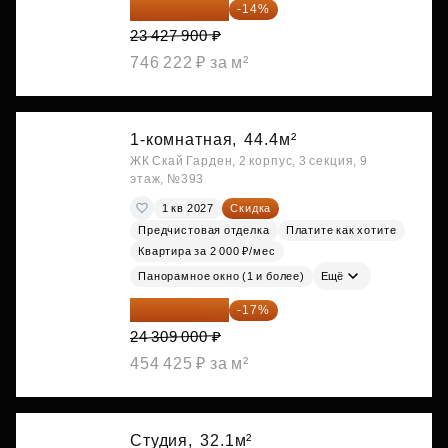
20 147 994 ₽
-14%
23 427 900 ₽
746 222 ₽ за м²
1-комнатная,
44.4м²
ЖК Скай Гарден, 2 корпус, 3 секция, 9
этаж, №393
1 кв 2027
Скидка
Предчистовая отделка
Платите как хотите
Квартира за 2 000 ₽/мес
Панорамное окно (1 и более)
Ещё
20 176 470 ₽
-17%
24 309 000 ₽
454 425 ₽ за м²
Студия,
32.1м²