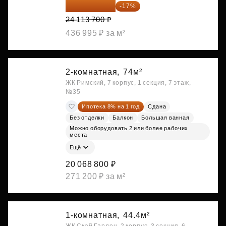
20 014 371 ₽
-17%
24 113 700 ₽
436 995 ₽ за м²
2-комнатная,
74м²
ЖК Римский, 7 корпус, 1 секция, 7 этаж,
№35
Ипотека 8% на 1 год
Сдана
Без отделки
Балкон
Большая ванная
Можно оборудовать 2 или более рабочих
места
Ещё
20 068 800 ₽
271 200 ₽ за м²
1-комнатная,
44.4м²