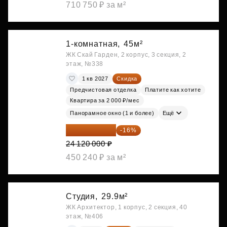
710 750 ₽ за м²
1-комнатная,
45м²
ЖК Скай Гарден, 2 корпус, 3 секция, 2
этаж, №338
1 кв 2027
Скидка
Предчистовая отделка
Платите как хотите
Квартира за 2 000 ₽/мес
Панорамное окно (1 и более)
Ещё
20 260 800 ₽
-16%
24 120 000 ₽
450 240 ₽ за м²
Студия,
29.9м²
ЖК Архитектор, 1 корпус, 2 секция, 40
этаж, №406