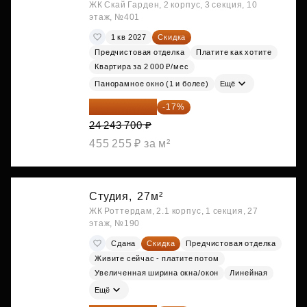
ЖК Скай Гарден, 2 корпус, 3 секция, 10
этаж, №401
1 кв 2027
Скидка
Предчистовая отделка
Платите как хотите
Квартира за 2 000 ₽/мес
Панорамное окно (1 и более)
Ещё
20 122 271 ₽
-17%
24 243 700 ₽
455 255 ₽ за м²
Студия,
27м²
ЖК Роттердам, 2.1 корпус, 1 секция, 27
этаж, №190
Сдана
Скидка
Предчистовая отделка
Живите сейчас - платите потом
Увеличенная ширина окна/окон
Линейная
Ещё