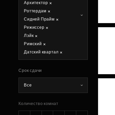
Архитектор
Рефинансирование
Роттердам
Сидней Прайм
Режиссер
Лэйк
Римский
Датский квартал
Срок сдачи
Все
Количество комнат