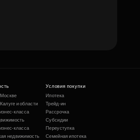
ость
Условия покупки
 Москве
Ипотека
Калуге и области
Трейд-ин
изнес-класса
Рассрочка
движимость
Субсидии
изнес-класса
Переуступка
кая недвижимость
Семейная ипотека