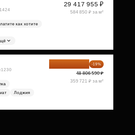
29 417 955 ₽
№1424
584 850 ₽ за м²
латите как хотите
щё
39 533 338 ₽
-19%
 №1230
48 806 590 ₽
359 721 ₽ за м²
лка
мат
Лоджия