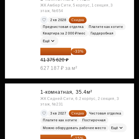
ЖК Амбер Сити, 5 корпус, 1 секция, 3
этаж, №654
2 кв 2028
Скидка
Предчистовая отделка
Платите как хотите
Квартира за 2 000 ₽/мес
Гардеробная
Ещё
27 721 665 ₽
-33%
41 375 620 ₽
627 187 ₽ за м²
1-комнатная,
35.4м²
ЖК Сидней Сити, 6.2 корпус, 2 секция, 3
этаж, №231
3 кв 2027
Скидка
Чистовая отделка
Платите как хотите
Постирочная
Можно оборудовать рабочее место
Ещё
30 108 054 ₽
-15%