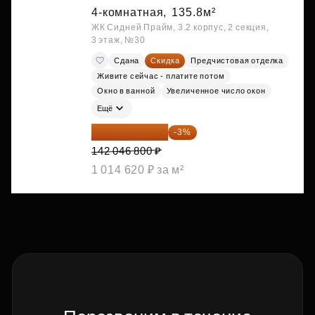
4-комнатная,
135.8м²
ЖК Сидней Прайм, 3.2 корпус, 2 секция,
3 этаж, №30
Сдана
Скидка
Предчистовая отделка
Живите сейчас - платите потом
Окно в ванной
Увеличенное число окон
Ещё
137 785 396 ₽
-3%
142 046 800 ₽
1 014 620 ₽ за м²