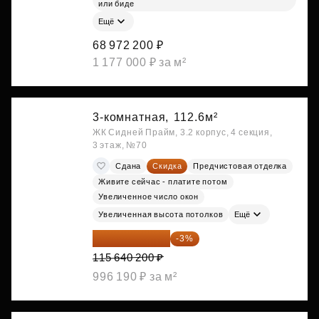
или биде
Ещё
68 972 200 ₽
1 177 000 ₽ за м²
3-комнатная,
112.6м²
ЖК Сидней Прайм, 3.2 корпус, 4 секция,
3 этаж, №70
Сдана
Скидка
Предчистовая отделка
Живите сейчас - платите потом
Увеличенное число окон
Увеличенная высота потолков
Ещё
112 170 994 ₽
-3%
115 640 200 ₽
996 190 ₽ за м²