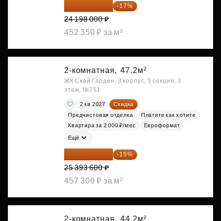
20 084 340 ₽
-17%
24 198 000 ₽
452 350 ₽ за м²
2-комнатная,
47.2м²
ЖК Скай Гарден, 3 корпус, 5 секция, 3
этаж, №751
2 кв 2027
Скидка
Предчистовая отделка
Платите как хотите
Квартира за 2 000 ₽/мес
Евроформат
Ещё
21 584 560 ₽
-15%
25 393 600 ₽
457 300 ₽ за м²
2-комнатная,
44.2м²