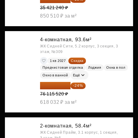
35 421 240 ₽
850 510 ₽ за м²
4-комнатная,
93.6м²
ЖК Сидней Сити, 5.2 корпус, 3 секция, 3
этаж, №309
1 кв 2027
Скидка
Предчистовая отделка
Лоджия
Окна в пол
Окно в ванной
Ещё
57 847 795 ₽
-24%
76 115 520 ₽
618 032 ₽ за м²
2-комнатная,
58.4м²
ЖК Сидней Прайм, 3.1 корпус, 1 секция,