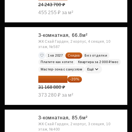
24 243 700 ₽
455 255 ₽ за м²
3-комнатная,
66.8м²
ЖК Скай Гарден, 2 корпус, 4 секция, 10
этаж, №587
1 кв 2027
Скидка
Без отделки
Платите как хотите
Квартира за 2 000 ₽/мес
Мастер-зона с санузлом
Ещё
24 935 104 ₽
-20%
31 168 880 ₽
373 280 ₽ за м²
3-комнатная,
85.6м²
ЖК Скай Гарден, 2 корпус, 3 секция, 10
этаж, №400