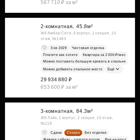
567 710 ₽ за м²
2-комнатная,
45.8м²
ЖК Амбер Сити, 6 корпус, 1 секция, 10
этаж, №1483
3 кв 2029
Чистовая отделка
Платите как хотите
Квартира за 2 000 ₽/мес
Можно поставить большую кровать в спальне
Можно добавить спальное место
Ещё
29 934 880 ₽
653 600 ₽ за м²
3-комнатная,
84.3м²
ЖК Лэйк, 1 корпус, 2 секция, 10 этаж,
№118
Сдана
Скидка
Без отделки
Живите сейчас - платите потом
Вид на пруд