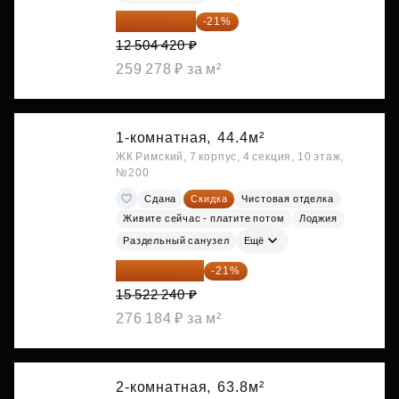
9 878 492 ₽
-21%
12 504 420 ₽
259 278 ₽ за м²
1-комнатная,
44.4м²
ЖК Римский, 7 корпус, 4 секция, 10 этаж,
№200
Сдана
Скидка
Чистовая отделка
Живите сейчас - платите потом
Лоджия
Раздельный санузел
Ещё
12 262 570 ₽
-21%
15 522 240 ₽
276 184 ₽ за м²
2-комнатная,
63.8м²