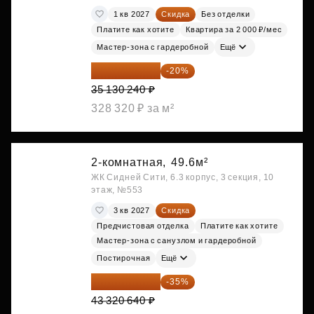
1 кв 2027
Скидка
Без отделки
Платите как хотите
Квартира за 2 000 ₽/мес
Мастер-зона с гардеробной
Ещё
28 104 192 ₽
-20%
35 130 240 ₽
328 320 ₽ за м²
2-комнатная,
49.6м²
ЖК Сидней Сити, 6.3 корпус, 3 секция, 10
этаж, №553
3 кв 2027
Скидка
Предчистовая отделка
Платите как хотите
Мастер-зона с санузлом и гардеробной
Постирочная
Ещё
28 158 416 ₽
-35%
43 320 640 ₽