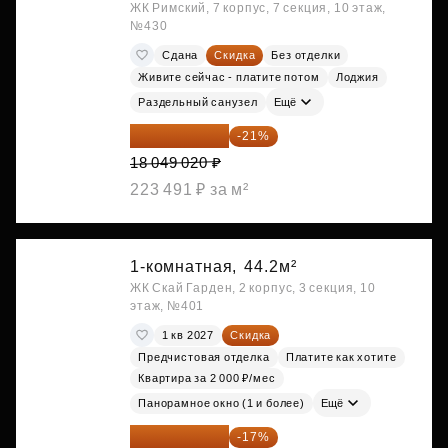
ЖК Римский, 7 корпус, 7 секция, 10 этаж,
№430
Сдана
Скидка
Без отделки
Живите сейчас - платите потом
Лоджия
Раздельный санузел
Ещё
14 258 726 ₽
-21%
18 049 020 ₽
223 491 ₽ за м²
1-комнатная,
44.2м²
ЖК Скай Гарден, 2 корпус, 3 секция, 10
этаж, №401
1 кв 2027
Скидка
Предчистовая отделка
Платите как хотите
Квартира за 2 000 ₽/мес
Панорамное окно (1 и более)
Ещё
20 122 271 ₽
-17%