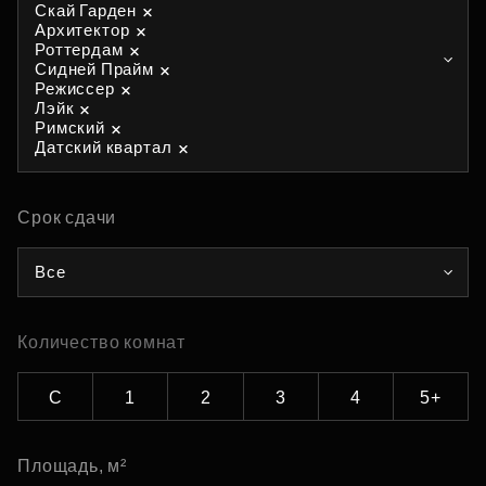
Скай Гарден
Архитектор
Роттердам
Сидней Прайм
Режиссер
Лэйк
Римский
Датский квартал
Срок сдачи
Все
Количество комнат
С
1
2
3
4
5+
Площадь, м²