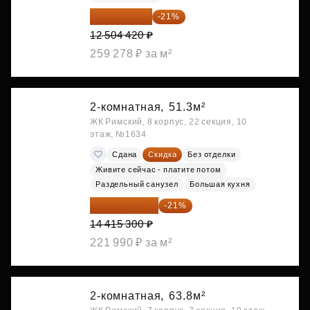
9 878 492 ₽
-21%
12 504 420 ₽
259 278 ₽ за м²
2-комнатная,
51.3м²
ЖК Римский, 8 корпус, 22 секция, 10
этаж, №1634
Сдана
Скидка
Без отделки
Живите сейчас - платите потом
Раздельный санузел
Большая кухня
11 388 087 ₽
-21%
14 415 300 ₽
221 990 ₽ за м²
2-комнатная,
63.8м²