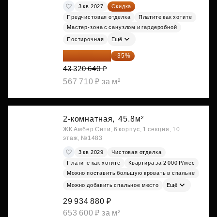
3 кв 2027
Скидка
Предчистовая отделка
Платите как хотите
Мастер-зона с санузлом и гардеробной
Постирочная
Ещё
28 158 416 ₽
-35%
43 320 640 ₽
567 710 ₽ за м²
2-комнатная,
45.8м²
ЖК Амбер Сити, 6 корпус, 1 секция, 10
этаж, №1483
3 кв 2029
Чистовая отделка
Платите как хотите
Квартира за 2 000 ₽/мес
Можно поставить большую кровать в спальне
Можно добавить спальное место
Ещё
29 934 880 ₽
653 600 ₽ за м²