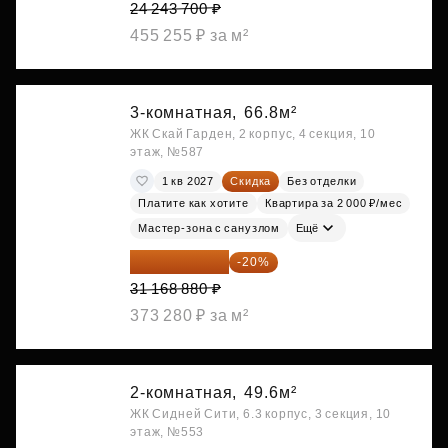
24 243 700 ₽
455 255 ₽ за м²
3-комнатная,
66.8м²
ЖК Скай Гарден, 2 корпус, 4 секция, 10
этаж, №587
1 кв 2027
Скидка
Без отделки
Платите как хотите
Квартира за 2 000 ₽/мес
Мастер-зона с санузлом
Ещё
24 935 104 ₽
-20%
31 168 880 ₽
373 280 ₽ за м²
2-комнатная,
49.6м²
ЖК Сидней Сити, 6.3 корпус, 3 секция, 10
этаж, №553