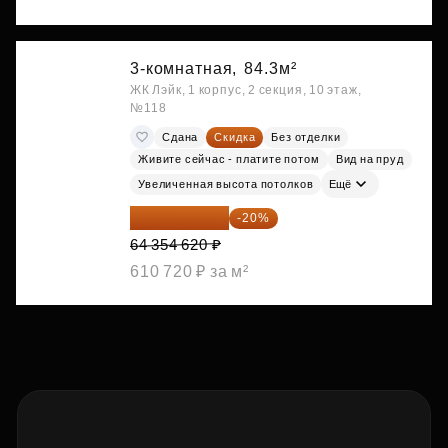
3-комнатная,
84.3м²
ЖК Лэйк, 1 корпус, 2 секция, 10 этаж,
№118
Сдана
Скидка
Без отделки
Живите сейчас - платите потом
Вид на пруд
Увеличенная высота потолков
Ещё
51 483 696 ₽
-20%
64 354 620 ₽
610 720 ₽ за м²