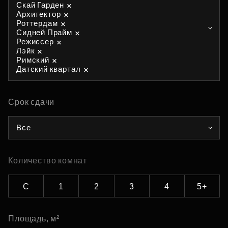
Скай Гарден
Архитектор
Роттердам
Сидней Прайм
Режиссер
Лэйк
Римский
Датский квартал
Срок сдачи
Все
Количество комнат
С
1
2
3
4
5+
Площадь, м²