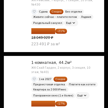
ЖК Римский, 7 корпус, 7 секция, 10 этаж,
№430
Сдана
Скидка
Без отделки
Живите сейчас - платите потом
Лоджия
Раздельный санузел
Ещё
14 258 726 ₽
-21%
18 049 020 ₽
223 491 ₽ за м²
1-комнатная,
44.2м²
ЖК Скай Гарден, 2 корпус, 3 секция, 10
этаж, №401
1 кв 2027
Скидка
Предчистовая отделка
Платите как хотите
Квартира за 2 000 ₽/мес
Панорамное окно (1 и более)
Ещё
20 122 271 ₽
-17%