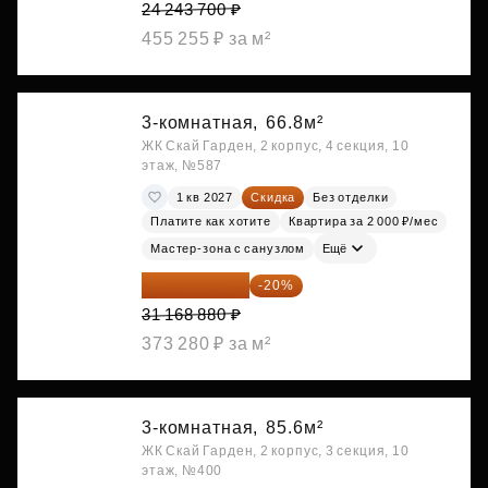
24 243 700 ₽
455 255 ₽ за м²
3-комнатная,
66.8м²
ЖК Скай Гарден, 2 корпус, 4 секция, 10
этаж, №587
1 кв 2027
Скидка
Без отделки
Платите как хотите
Квартира за 2 000 ₽/мес
Мастер-зона с санузлом
Ещё
24 935 104 ₽
-20%
31 168 880 ₽
373 280 ₽ за м²
3-комнатная,
85.6м²
ЖК Скай Гарден, 2 корпус, 3 секция, 10
этаж, №400