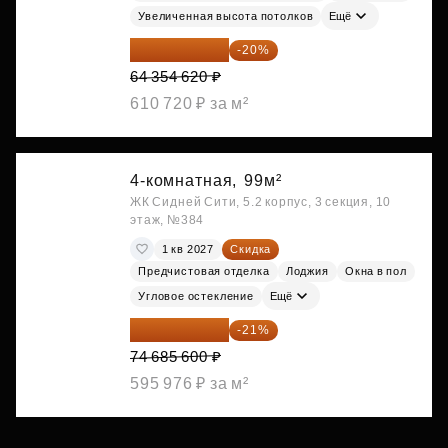
Увеличенная высота потолков
Ещё
51 483 696 ₽
-20%
64 354 620 ₽
610 720 ₽ за м²
4-комнатная,
99м²
ЖК Сидней Сити, 5.2 корпус, 3 секция, 10
этаж, №384
1 кв 2027
Скидка
Предчистовая отделка
Лоджия
Окна в пол
Угловое остекление
Ещё
59 001 624 ₽
-21%
74 685 600 ₽
595 976 ₽ за м²