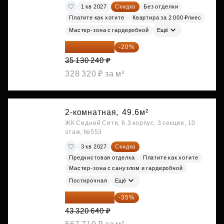
1 кв 2027
Скидка
Без отделки
Платите как хотите
Квартира за 2 000 ₽/мес
Мастер-зона с гардеробной
Ещё
28 104 192 ₽
-20%
35 130 240 ₽
328 320 ₽ за м²
2-комнатная,
49.6м²
ЖК Сидней Сити, 6.3 корпус, 3 секция, 10
этаж, №553
3 кв 2027
Скидка
Предчистовая отделка
Платите как хотите
Мастер-зона с санузлом и гардеробной
Постирочная
Ещё
28 158 416 ₽
-35%
43 320 640 ₽