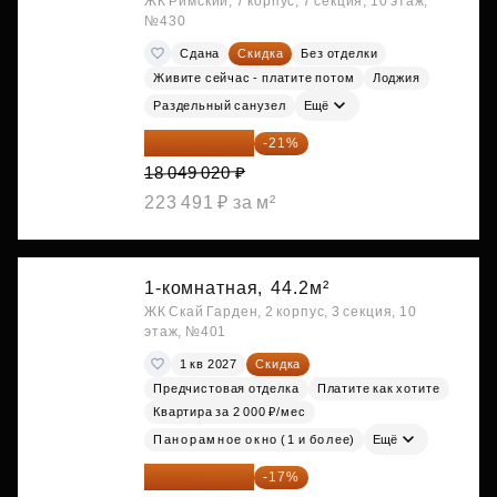
ЖК Римский, 7 корпус, 7 секция, 10 этаж,
№430
Сдана
Скидка
Без отделки
Живите сейчас - платите потом
Лоджия
Раздельный санузел
Ещё
14 258 726 ₽
-21%
18 049 020 ₽
223 491 ₽ за м²
1-комнатная,
44.2м²
ЖК Скай Гарден, 2 корпус, 3 секция, 10
этаж, №401
1 кв 2027
Скидка
Предчистовая отделка
Платите как хотите
Квартира за 2 000 ₽/мес
Панорамное окно (1 и более)
Ещё
20 122 271 ₽
-17%