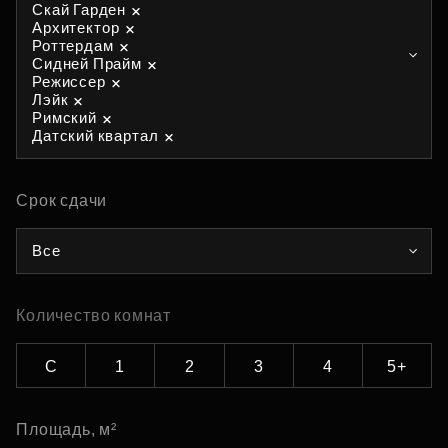
Скай Гарден
Архитектор
Роттердам
Сидней Прайм
Режиссер
Лэйк
Римский
Датский квартал
Срок сдачи
Все
Количество комнат
С
1
2
3
4
5+
Площадь, м²