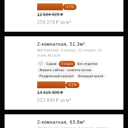
9 878 492 ₽
-21%
12 504 420 ₽
259 278 ₽ за м²
2-комнатная,
51.3м²
ЖК Римский, 8 корпус, 22 секция, 10
этаж, №1634
Сдана
Скидка
Без отделки
Живите сейчас - платите потом
Раздельный санузел
Большая кухня
11 388 087 ₽
-21%
14 415 300 ₽
221 990 ₽ за м²
2-комнатная,
63.8м²