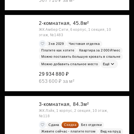
567 710 ₽ за м²
2-комнатная,
45.8м²
ЖК Амбер Сити, 6 корпус, 1 секция, 10
этаж, №1483
3 кв 2029
Чистовая отделка
Платите как хотите
Квартира за 2 000 ₽/мес
Можно поставить большую кровать в спальне
Можно добавить спальное место
Ещё
29 934 880 ₽
653 600 ₽ за м²
3-комнатная,
84.3м²
ЖК Лэйк, 1 корпус, 2 секция, 10 этаж,
№118
Сдана
Скидка
Без отделки
Живите сейчас - платите потом
Вид на пруд