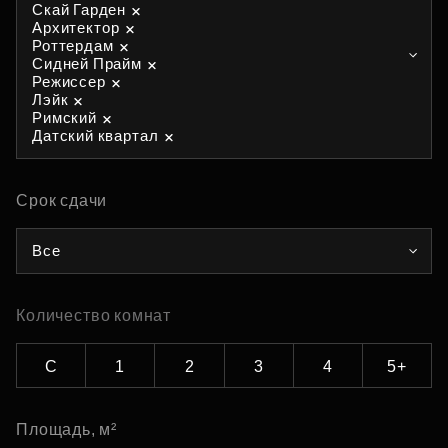
Скай Гарден
Архитектор
Роттердам
Сидней Прайм
Режиссер
Лэйк
Римский
Датский квартал
Срок сдачи
Все
Количество комнат
С
1
2
3
4
5+
Площадь, м²