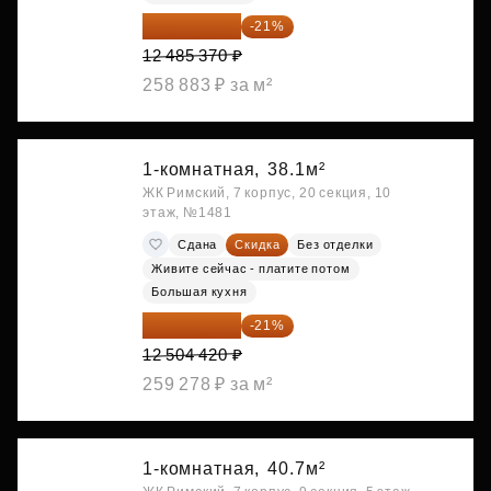
9 863 442 ₽
-21%
12 485 370 ₽
258 883 ₽ за м²
1-комнатная,
38.1м²
ЖК Римский, 7 корпус, 20 секция, 10
этаж, №1481
Сдана
Скидка
Без отделки
Живите сейчас - платите потом
Большая кухня
9 878 492 ₽
-21%
12 504 420 ₽
259 278 ₽ за м²
1-комнатная,
40.7м²