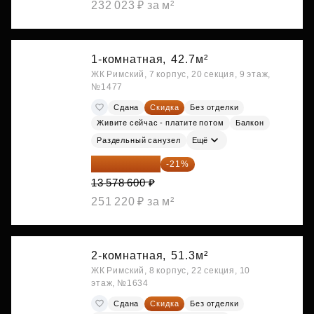
232 023 ₽ за м²
1-комнатная,
42.7м²
ЖК Римский, 7 корпус, 20 секция, 9 этаж,
№1477
Сдана
Скидка
Без отделки
Живите сейчас - платите потом
Балкон
Раздельный санузел
Ещё
10 727 094 ₽
-21%
13 578 600 ₽
251 220 ₽ за м²
2-комнатная,
51.3м²
ЖК Римский, 8 корпус, 22 секция, 10
этаж, №1634
Сдана
Скидка
Без отделки