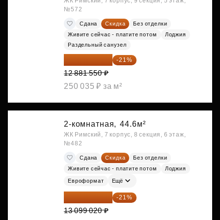
ЖК Римский, 7 корпус, 9 секция, 5 этаж,
№572
Сдана
Скидка
Без отделки
Живите сейчас - платите потом
Лоджия
Раздельный санузел
10 176 425 ₽
-21%
12 881 550 ₽
250 035 ₽ за м²
2-комнатная,
44.6м²
ЖК Римский, 7 корпус, 8 секция, 6 этаж,
№482
Сдана
Скидка
Без отделки
Живите сейчас - платите потом
Лоджия
Евроформат
Ещё
10 348 226 ₽
-21%
13 099 020 ₽