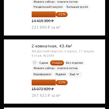
Живите сейчас - платите потом
Раздельный санузел
Большая кухня
11 388 087 ₽
-21%
14 415 300 ₽
221 990 ₽ за м²
2-комнатная,
43.4м²
ЖК Датский квартал, 2 корпус, 17 секция,
9 этаж, №1089
Сдана
Скидка
Без отделки
Живите сейчас - платите потом
Евроформат
Лоджия
Ещё
11 606 071 ₽
-23%
15 072 820 ₽
267 421 ₽ за м²