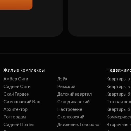
Жилые комплексы
Недвижим
Амбер Сити
Лэйк
Квартиры в
Сидней Сити
Римский
Квартиры в 
Скай Гарден
Датский квартал
Квартиры б
Симоновский Вал
Скандинавский
Готовая не
Архитектор
Настроение
Квартиры б
Роттердам
Сколковский
Коммерчес
Сидней Прайм
Движение. Говорово
Вторичная 