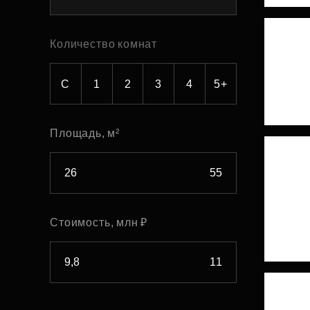
Рефинансирование
Количество комнат
С
1
2
3
4
5+
Площадь, м²
Стоимость, млн ₽