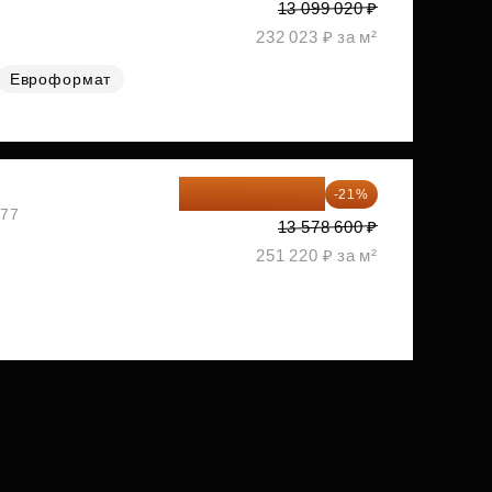
13 099 020 ₽
232 023 ₽ за м²
Евроформат
10 727 094 ₽
-21%
477
13 578 600 ₽
251 220 ₽ за м²