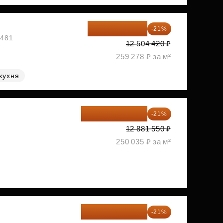
9 878 492 ₽
-21%
1481
12 504 420 ₽
259 278 ₽ за м²
кухня
10 176 425 ₽
-21%
2
12 881 550 ₽
250 035 ₽ за м²
10 348 226 ₽
-21%
2