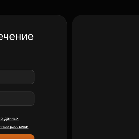
ечение
ых данных
нные рассылки