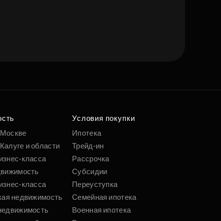
ость
Условия покупки
 Москве
Ипотека
Калуге и области
Трейд-ин
изнес-класса
Рассрочка
движимость
Субсидии
изнес-класса
Переуступка
кая недвижимость
Семейная ипотека
недвижимость
Военная ипотека