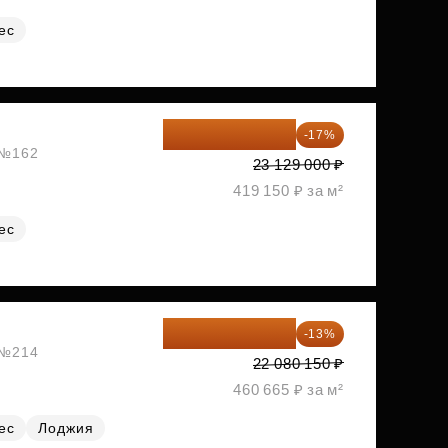
ес
19 197 070 ₽
-17%
, №162
23 129 000 ₽
419 150 ₽ за м²
ес
19 209 731 ₽
-13%
, №214
22 080 150 ₽
460 665 ₽ за м²
ес
Лоджия