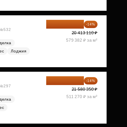
17 555 275 ₽
-14%
, №532
20 413 110 ₽
579 382 ₽ за м²
делка
ес
Лоджия
18 559 101 ₽
-14%
, №297
21 580 350 ₽
511 270 ₽ за м²
делка
ес