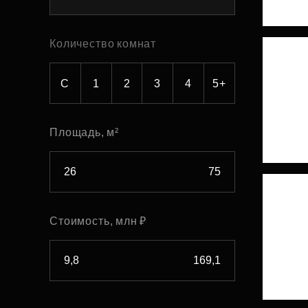
Рефинансирование
Количество комнат
С
1
2
3
4
5+
Площадь, м²
Стоимость, млн ₽