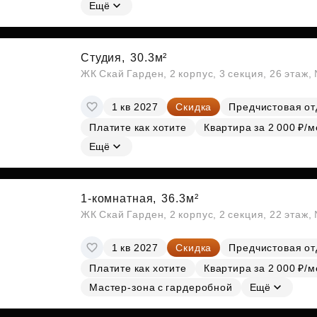
Субсидии
Ещё
Студия,
30.3м²
ЖК Скай Гарден, 2 корпус, 3 секция, 26 этаж
1 кв 2027
Скидка
Предчистовая от
Платите как хотите
Квартира за 2 000 ₽/м
Ещё
1-комнатная,
36.3м²
ЖК Скай Гарден, 2 корпус, 2 секция, 22 этаж
1 кв 2027
Скидка
Предчистовая от
Платите как хотите
Квартира за 2 000 ₽/м
Мастер-зона с гардеробной
Ещё