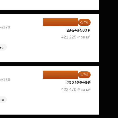
19 292 105 ₽
-17%
, №178
23 243 500 ₽
421 225 ₽ за м²
ес
19 349 126 ₽
-17%
, №186
23 312 200 ₽
422 470 ₽ за м²
ес