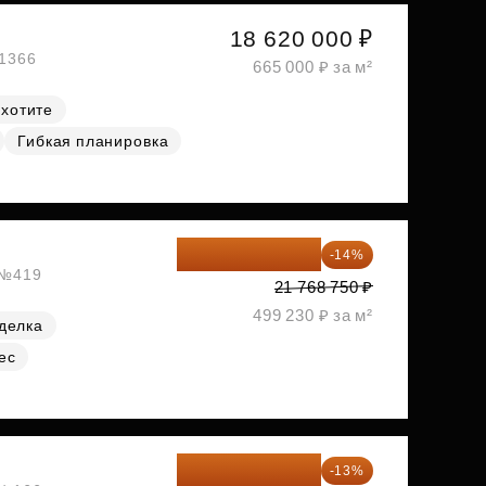
18 620 000 ₽
№1366
665 000 ₽ за м²
 хотите
Гибкая планировка
18 721 125 ₽
-14%
, №419
21 768 750 ₽
499 230 ₽ за м²
делка
ес
19 064 615 ₽
-13%