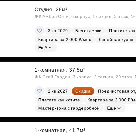
Студия,
28м²
ЖК Амбер Сити, 6 корпус, 1 секция, 3 этаж, 
3 кв 2029
Без отделки
Платите как
Квартира за 2 000 ₽/мес
Линейная кухня
Ещё
1-комнатная,
37.5м²
ЖК Скай Гарден, 3 корпус, 2 секция, 29 этаж
2 кв 2027
Скидка
Предчистовая от
Платите как хотите
Квартира за 2 000 ₽/м
Мастер-зона с гардеробной
Ещё
1-комнатная,
41.7м²