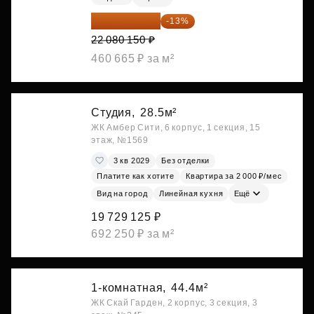
19 209 731 ₽
-13%
22 080 150 ₽
460 665 ₽ за м²
Студия,
28.5м²
ЖК Амбер Сити, 6 корпус, 1 секция, 15
этаж, №1569
3 кв 2029
Без отделки
Платите как хотите
Квартира за 2 000 ₽/мес
Вид на город
Линейная кухня
Ещё
19 729 125 ₽
692 250 ₽ за м²
1-комнатная,
44.4м²
ЖК Скай Гарден, 2 корпус, 3 секция, 3