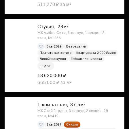
511 270 ₽ за м²
Студия,
28м²
ЖК Амбер Сити, 6 корпус, 1 секция, 3
этаж, №1366
3 кв 2029
Без отделки
Платите как хотите
Квартира за 2 000 ₽/мес
Линейная кухня
Гибкая планировка
Ещё
18 620 000 ₽
665 000 ₽ за м²
1-комнатная,
37.5м²
ЖК Скай Гарден, 3 корпус, 2 секция, 29
этаж, №419
2 кв 2027
Скидка