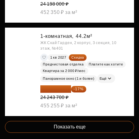
24 198 000 ₽
452 350 ₽ за м²
1-комнатная,
44.2м²
ЖК Скай Гарден, 2 корпус, 3 секция, 10
этаж, №401
1 кв 2027
Скидка
Предчистовая отделка
Платите как хотите
Квартира за 2 000 ₽/мес
Панорамное окно (1 и более)
Ещё
20 122 271 ₽
-17%
24 243 700 ₽
455 255 ₽ за м²
Показать еще