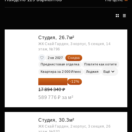
Студия,
26.7м²
ЖК Скай Гарден, 3 корпус, 5 секция, 14
этаж, №796
2 кв 2027
Скидка
Предчистовая отделка
Платите как хотите
Квартира за 2 000 ₽/мес
Лоджия
Ещё
15 747 019 ₽
-12%
17 894 340 ₽
589 776 ₽ за м²
Студия,
30.3м²
ЖК Скай Гарден, 2 корпус, 3 секция, 26
этаж, №532