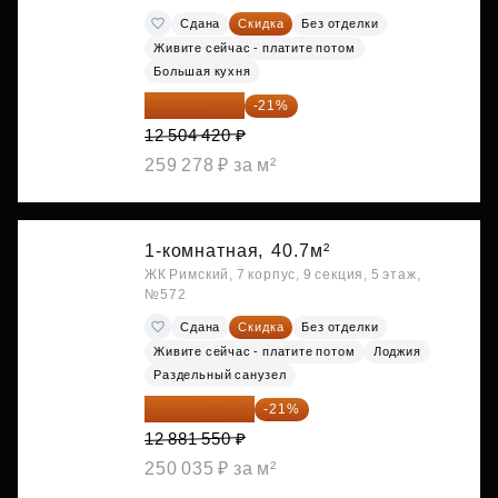
Сдана
Скидка
Без отделки
Живите сейчас - платите потом
Большая кухня
9 878 492 ₽
-21%
12 504 420 ₽
259 278 ₽ за м²
1-комнатная,
40.7м²
ЖК Римский, 7 корпус, 9 секция, 5 этаж,
№572
Сдана
Скидка
Без отделки
Живите сейчас - платите потом
Лоджия
Раздельный санузел
10 176 425 ₽
-21%
12 881 550 ₽
250 035 ₽ за м²