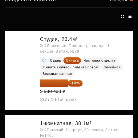
Студия,
23.4м²
ЖК Движение. Говорово, 1 корпус, 1
секция, 8 этаж, №79
Сдана
Скидка
Чистовая отделка
Живите сейчас - платите потом
Линейная
Большая ванная
8 550 360 ₽
-10%
9 500 400 ₽
365 400 ₽ за м²
1-комнатная,
38.1м²
ЖК Римский, 7 корпус, 20 секция, 8 этаж,
№1465