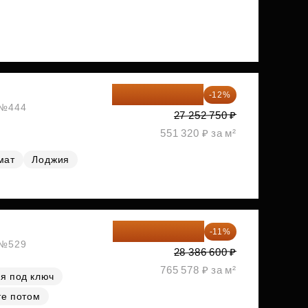
23 982 420 ₽
-12%
, №444
27 252 750 ₽
551 320 ₽ за м²
мат
Лоджия
25 264 074 ₽
-11%
, №529
28 386 600 ₽
765 578 ₽ за м²
я под ключ
те потом