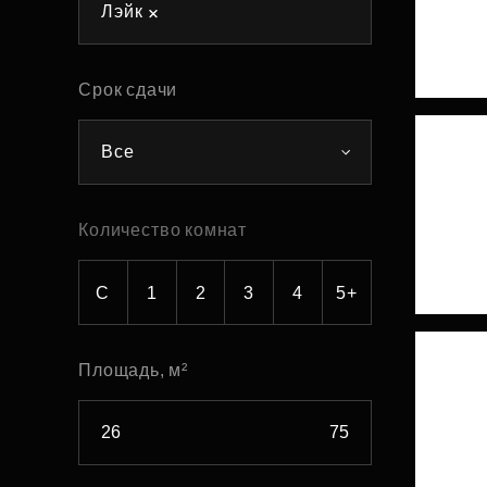
Лэйк
Рефинансирование
Срок сдачи
Все
Количество комнат
С
1
2
3
4
5+
Площадь, м²