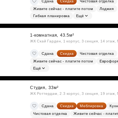
Сдана
Скидка
Чистовая отделка
Субсидии
Живите сейчас - платите потом
Лоджия
Гибкая планировка
Ещё
1-комнатная,
43.5м²
ЖК Скай Гарден, 1 корпус, 3 секция, 14 этаж
Сдана
Скидка
Чистовая отделка
Живите сейчас - платите потом
Еврофор
Ещё
Студия,
33м²
ЖК Роттердам, 2.3 корпус, 3 секция, 19 этаж
Сдана
Скидка
Меблировка
Кухн
Чистовая отделка
Живите сейчас - плати