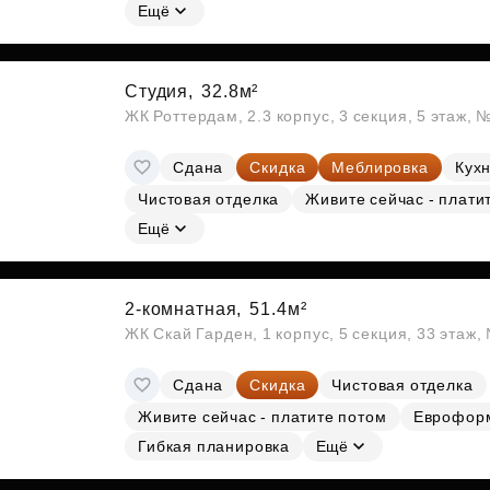
Ещё
Студия,
32.8м²
ЖК Роттердам, 2.3 корпус, 3 секция, 5 этаж, 
Сдана
Скидка
Меблировка
Кухн
Чистовая отделка
Живите сейчас - плати
Ещё
2-комнатная,
51.4м²
ЖК Скай Гарден, 1 корпус, 5 секция, 33 этаж
Сдана
Скидка
Чистовая отделка
Живите сейчас - платите потом
Еврофор
Гибкая планировка
Ещё