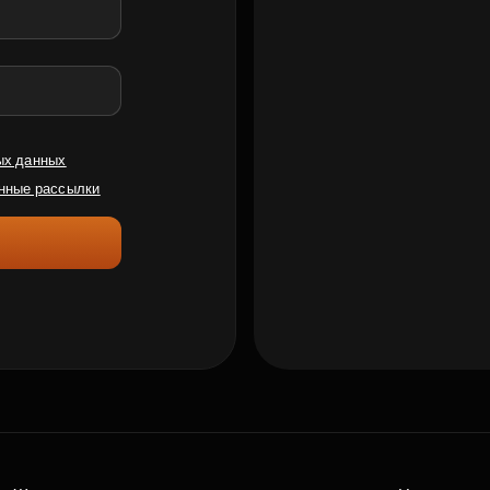
ых данных
нные рассылки