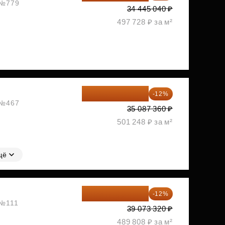
, №779
34 445 040 ₽
497 728 ₽ за м²
30 876 877 ₽
-12%
, №467
35 087 360 ₽
501 248 ₽ за м²
щё
34 384 522 ₽
-12%
 №111
39 073 320 ₽
489 808 ₽ за м²