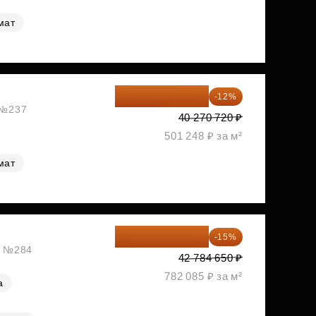
мат
35 438 234 ₽
-12%
, №237
40 270 720 ₽
501 248 ₽ за м²
мат
36 366 953 ₽
-15%
ж, №284
42 784 650 ₽
782 085 ₽ за м²
а