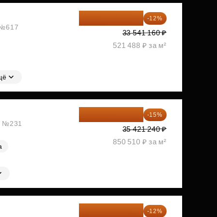
29 516 221 ₽
-12%
, №617
33 541 160 ₽
521 488 ₽ за м²
щё
30 108 054 ₽
-15%
ж, №231
35 421 240 ₽
850 510 ₽ за м²
а
30 311 635 ₽
-12%