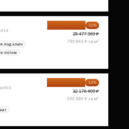
26 234 850 ₽
-11%
№419
29 477 360 ₽
799 843 ₽ за м²
я под ключ
те потом
28 315 232 ₽
-12%
, №903
32 176 400 ₽
550 880 ₽ за м²
мат