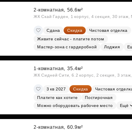
2-комнатная,
56.6м²
ЖК Скай Гарден, 1 корпус, 4 секция, 30 этаж
Сдана
Скидка
Чистовая отделка
Живите сейчас - платите потом
Мастер-зона с гардеробной
Лоджия
Е
1-комнатная,
35.4м²
ЖК Сидней Сити, 6.2 корпус, 2 секция, 3 эта
3 кв 2027
Скидка
Чистовая отделк
Платите как хотите
Постирочная
Можно оборудовать рабочее место
Ещё
2-комнатная,
60.9м²