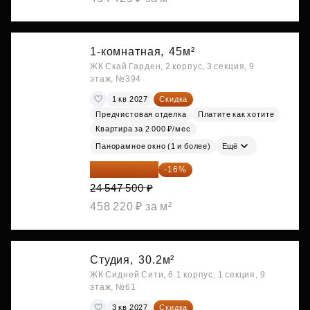
1-комнатная,
45м²
ЖК Скай Гарден, 2 корпус, 3 секция, 9
этаж, №394
1 кв 2027
Скидка
Предчистовая отделка
Платите как хотите
Квартира за 2 000 ₽/мес
Панорамное окно (1 и более)
Ещё
20 619 900 ₽
-16%
24 547 500 ₽
458 220 ₽ за м²
Студия,
30.2м²
ЖК Сидней Сити, 6.1 корпус, 1 секция, 9
этаж, №61
3 кв 2027
Скидка