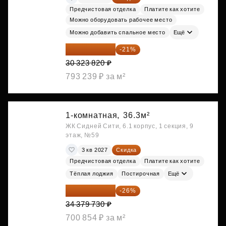
Предчистовая отделка
Платите как хотите
Можно оборудовать рабочее место
Можно добавить спальное место
Ещё
23 955 818 ₽
-21%
30 323 820 ₽
793 239 ₽ за м²
1-комнатная,
36.3м²
ЖК Сидней Сити, 6.1 корпус, 1 секция, 9
этаж, №59
3 кв 2027
Скидка
Предчистовая отделка
Платите как хотите
Тёплая лоджия
Постирочная
Ещё
25 441 000 ₽
-26%
34 379 730 ₽
700 854 ₽ за м²