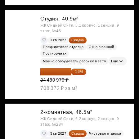
Студия,
40.9м²
ЖК Сидней Сити, 5.1 корпус, 1 секция, 9
этаж, №45
1 кв 2027
Скидка
Предчистовая отделка
Окно в ванной
Постирочная
Можно оборудовать рабочее место
Ещё
28 972 415 ₽
-16%
34 490 970 ₽
708 372 ₽ за м²
2-комнатная,
46.5м²
ЖК Сидней Сити, 6.2 корпус, 2 секция, 9
этаж, №284
3 кв 2027
Скидка
Чистовая отделка