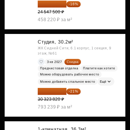
20 619 900 ₽
-16%
24 547 500 ₽
458 220 ₽ за м²
Студия,
30.2м²
ЖК Сидней Сити, 6.1 корпус, 1 секция, 9
этаж, №61
3 кв 2027
Скидка
Предчистовая отделка
Платите как хотите
Можно оборудовать рабочее место
Можно добавить спальное место
Ещё
23 955 818 ₽
-21%
30 323 820 ₽
793 239 ₽ за м²
1-комнатная,
36.3м²