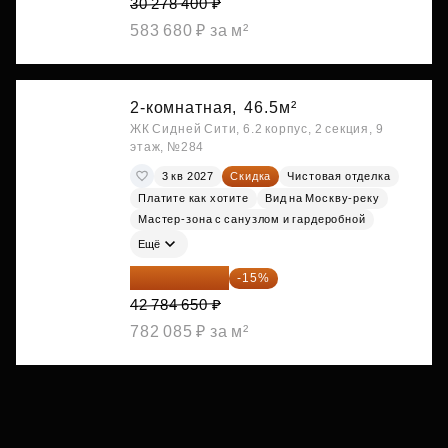
30 278 400 ₽
583 680 ₽ за м²
2-комнатная,
46.5м²
ЖК Сидней Сити, 6.2 корпус, 2 секция, 9
этаж, №284
3 кв 2027
Скидка
Чистовая отделка
Платите как хотите
Вид на Москву-реку
Мастер-зона с санузлом и гардеробной
Ещё
36 366 953 ₽
-15%
42 784 650 ₽
782 085 ₽ за м²