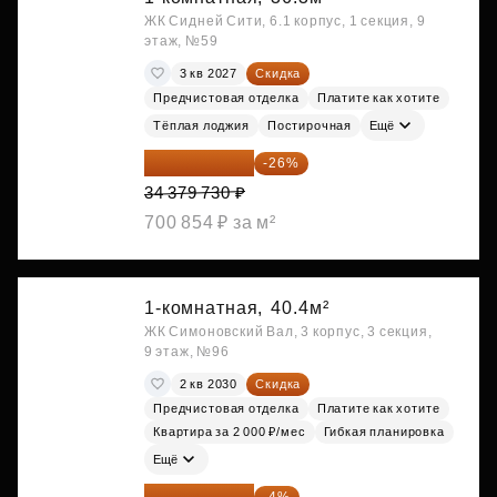
ЖК Сидней Сити, 6.1 корпус, 1 секция, 9
этаж, №59
3 кв 2027
Скидка
Предчистовая отделка
Платите как хотите
Тёплая лоджия
Постирочная
Ещё
25 441 000 ₽
-26%
34 379 730 ₽
700 854 ₽ за м²
1-комнатная,
40.4м²
ЖК Симоновский Вал, 3 корпус, 3 секция,
9 этаж, №96
2 кв 2030
Скидка
Предчистовая отделка
Платите как хотите
Квартира за 2 000 ₽/мес
Гибкая планировка
Ещё
26 062 848 ₽
-4%