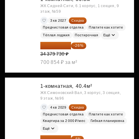
ЖК Сидней Сити, 6.1 корпус, 1 секция, 9
этаж, №59
3 кв 2027
Скидка
Предчистовая отделка
Платите как хотите
Тёплая лоджия
Постирочная
Ещё
25 441 000 ₽
-26%
34 379 730 ₽
700 854 ₽ за м²
1-комнатная,
40.4м²
ЖК Симоновский Вал, 3 корпус, 3 секция,
9 этаж, №96
4 кв 2029
Скидка
Предчистовая отделка
Платите как хотите
Квартира за 2 000 ₽/мес
Гибкая планировка
Ещё
26 062 848 ₽
-4%