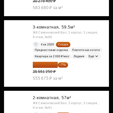
30 278 400 ₽
583 680 ₽ за м²
3-комнатная,
59.5м²
ЖК Симоновский Вал, 3 корпус, 3 секция,
9 этаж, №86
4 кв 2029
Скидка
Предчистовая отделка
Платите как хотите
Квартира за 2 000 ₽/мес
Лоджия
Ещё
33 062 663 ₽
-7%
35 551 250 ₽
555 675 ₽ за м²
2-комнатная,
57м²
ЖК Симоновский Вал, 3 корпус, 3 секция,
9 этаж, №91