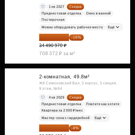
1 кв 2027
Скидка
Предчистовая отделка
Окно в ванной
Постирочная
Можно оборудовать рабочее место
Ещё
28 972 415 ₽
-16%
34 490 970 ₽
708 372 ₽ за м²
2-комнатная,
49.8м²
ЖК Симоновский Вал, 3 корпус, 3 секция,
9 этаж, №94
4 кв 2029
Скидка
Предчистовая отделка
Платите как хотите
Квартира за 2 000 ₽/мес
Мастер-зона с гардеробной
Ещё
29 067 264 ₽
-4%