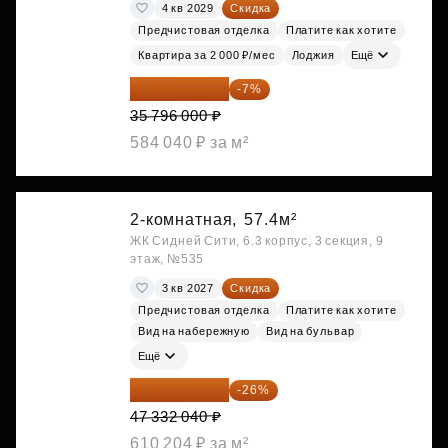
4 кв 2029
Скидка
Предчистовая отделка
Платите как хотите
Квартира за 2 000 ₽/мес
Лоджия
Ещё
33 290 280 ₽
-7%
35 796 000 ₽
584 040 ₽ за м²
2-комнатная,
57.4м²
ЖК Сидней Сити, 6.3 корпус, 3 секция, 9
этаж, №535
3 кв 2027
Скидка
Предчистовая отделка
Платите как хотите
Вид на набережную
Вид на бульвар
Ещё
35 025 710 ₽
-26%
47 332 040 ₽
610 204 ₽ за м²