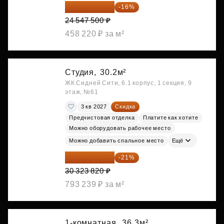
20 619 900 ₽
-16%
24 547 500 ₽
458 220 ₽ за м²
Студия,
30.2м²
ЖК Сидней Сити, 6.1 корпус, 1 секция, 9
этаж, №61
3 кв 2027
Скидка
Предчистовая отделка
Платите как хотите
Можно оборудовать рабочее место
Можно добавить спальное место
Ещё
23 955 818 ₽
-21%
30 323 820 ₽
793 239 ₽ за м²
1-комнатная,
36.3м²