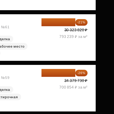
23 955 818 ₽
-21%
, №61
30 323 820 ₽
793 239 ₽ за м²
делка
абочее место
25 441 000 ₽
-26%
, №59
34 379 730 ₽
700 854 ₽ за м²
делка
стирочная