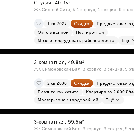
Студия,
40.9м²
ЖК Сидней Сити, 5.1 корпус, 1 секция, 9 этаж
1 кв 2027
Скидка
Предчистовая от
Окно в ванной
Постирочная
Можно оборудовать рабочее место
Ещё
2-комнатная,
49.8м²
ЖК Симоновский Вал, 3 корпус, 3 секция, 9 э
2 кв 2030
Скидка
Предчистовая от
Платите как хотите
Квартира за 2 000 ₽/м
Мастер-зона с гардеробной
Ещё
3-комнатная,
59.5м²
ЖК Симоновский Вал, 3 корпус, 3 секция, 9 э