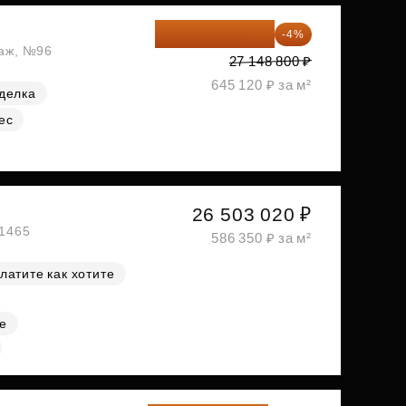
26 062 848 ₽
-4%
таж, №96
27 148 800 ₽
645 120 ₽ за м²
делка
ес
26 503 020 ₽
№1465
586 350 ₽ за м²
латите как хотите
е