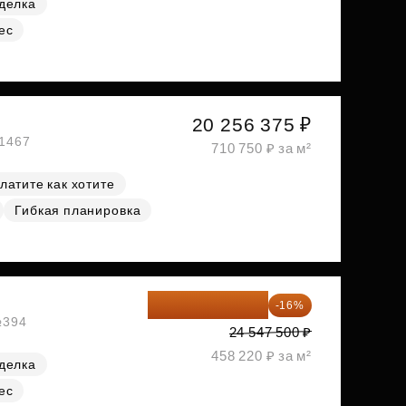
делка
ес
20 256 375 ₽
№1467
710 750 ₽ за м²
латите как хотите
Гибкая планировка
20 619 900 ₽
-16%
№394
24 547 500 ₽
458 220 ₽ за м²
делка
ес