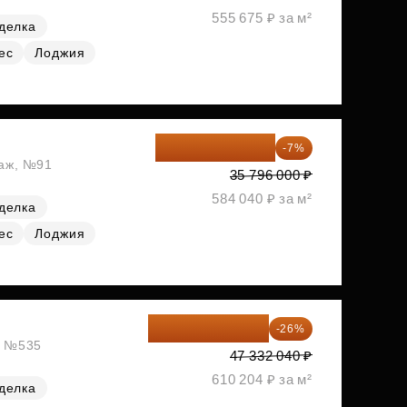
555 675 ₽ за м²
делка
ес
Лоджия
33 290 280 ₽
-7%
таж, №91
35 796 000 ₽
584 040 ₽ за м²
делка
ес
Лоджия
35 025 710 ₽
-26%
ж, №535
47 332 040 ₽
610 204 ₽ за м²
делка