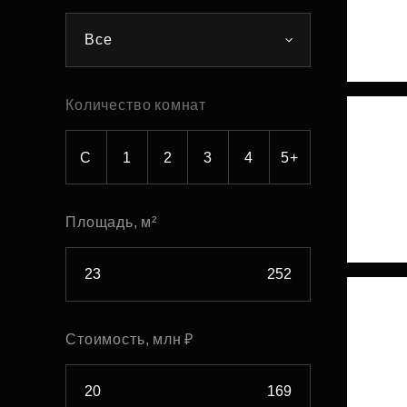
Рефинансирование
Все
Количество комнат
С
1
2
3
4
5+
Площадь, м²
Стоимость, млн ₽