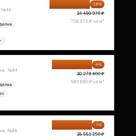
28 972 415 ₽
-16%
, №45
34 490 970 ₽
708 372 ₽ за м²
делка
29 067 264 ₽
-4%
таж, №94
30 278 400 ₽
583 680 ₽ за м²
делка
ес
33 062 663 ₽
-7%
таж, №86
35 551 250 ₽