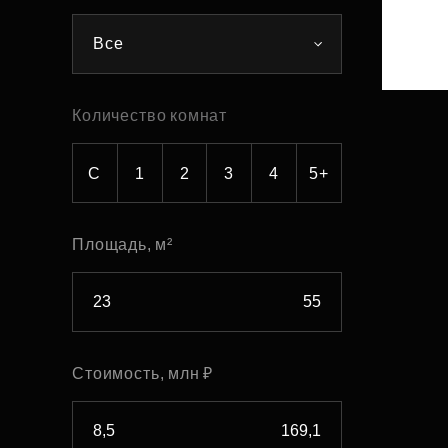
Рефинансирование
Все
Количество комнат
С
1
2
3
4
5+
Площадь, м²
Стоимость, млн ₽