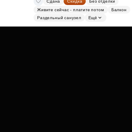
Сдана
Скидка
Без отделки
Субсидии
Живите сейчас - платите потом
Балкон
Раздельный санузел
Ещё