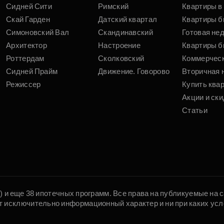
Сидней Сити
Римский
Квартиры в 
Скай Гарден
Датский квартал
Квартиры б
Симоновский Вал
Скандинавский
Готовая не
Архитектор
Настроение
Квартиры б
Роттердам
Сколковский
Коммерчес
Сидней Прайм
Движение. Говорово
Вторичная 
Режиссер
Купить ква
Акции и ски
Статьи
5) и еще 38 ипотечных программ. Все права на публикуемые на
т исключительно информационный характер и ни при каких усл