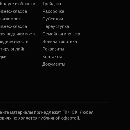
Калуге и области
Трейд-ин
изнес-класса
Рассрочка
движимость
Субсидии
изнес-класса
Переуступка
кая недвижимость
Семейная ипотека
недвижимость
Военная ипотека
ртиру онлайн
Реквизиты
дки
Контакты
Документы
 сайте материалы принадлежат ГК ФСК. Любая
овиях не является публичной офертой,